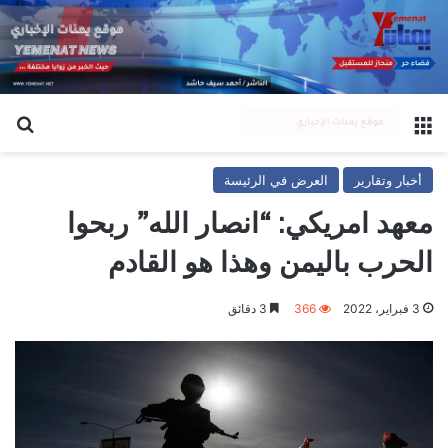
القائمة
بح
أخبار وتقارير
العرض في الرئيسة
معهد امريكي: “انصار الله” ربحوا
الحرب باليمن وهذا هو القادم
3 فبراير، 2022
366
3 دقائق