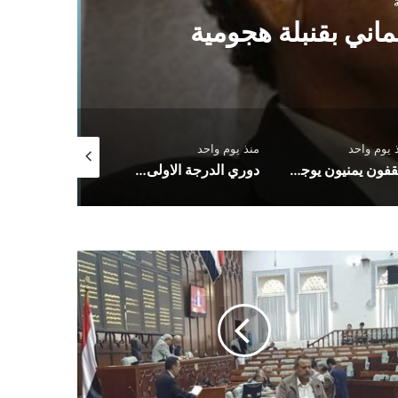
اني بقنبلة هجومية
ال
 يوم واحد
منذ يوم واحد
منذ يوم واحد
مثقفون يمنيون يوجهون نداءً عاجلًا لسلطتي عدن وصنعاء لتوفير منحة علاجية للبرلماني حاشد
دوري الدرجة الاولى.. العروبة يفلت من الخسارة وفحمان يعود بنقطة ثمينة
ز
دي
ليقاتي
قيباتي
ى
ير
ماني
نع