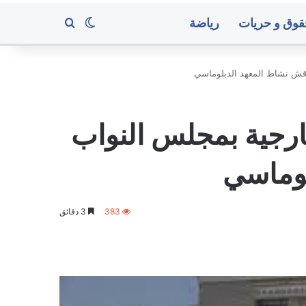
قوق و حريات
رياضة
بحث عن
الوضع المظلم
ناقش نشاط المعهد الدبلوماسي
ارجية بمجلس النواب
لوماسي
383
3 دقائق
اد: منع المحامين من الترافع
الة وهيبة القضاء