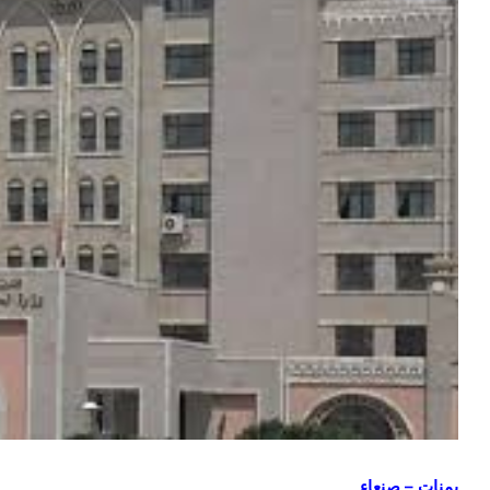
هب
المركزي
يوقف
اء
تراخيص
 الثلاثاء
ثلاث
منشآت
منذ أسبوع واحد
منذ 11 ساعة
و
صرافة
توسط أسعار الذهب في صنعاء وعدن الثلاثاء
عدن.. البنك ال
2
ويغلق
وليو 2026
منشآت صرافة و
مقراتها
يمنات – صنعاء