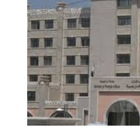
مركزي يوقف تراخيص ثلاث
يغلق مقراتها