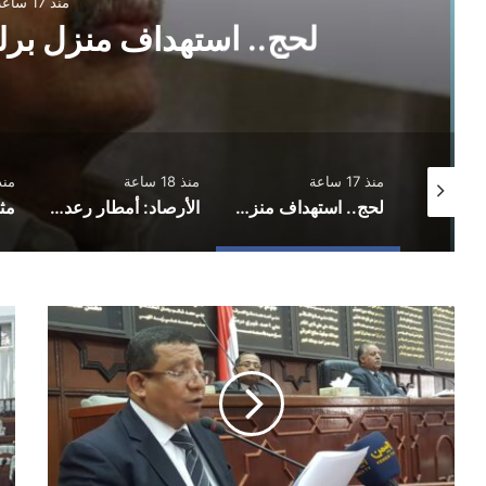
منذ 17 ساعة
لحج.. استهداف منزل برلم
منذ 17 ساعة
منذ 18 ساعة
منذ
عشرات الضحايا في هجمات صاروخية استهدفت معسكرات لقوات الطوارئ
لحج.. استهداف منزل برلماني بقنبلة هجومية
الأرصاد: أمطار رعدية مصحوبة بحبات البرد ورياح هابطة
النائب
أبر
الزنم
ردو
يسأل
وتع
عن
وتع
مرتبات
عل
الأكاديميين
تقر
والوزير
برل
حازب
أمت