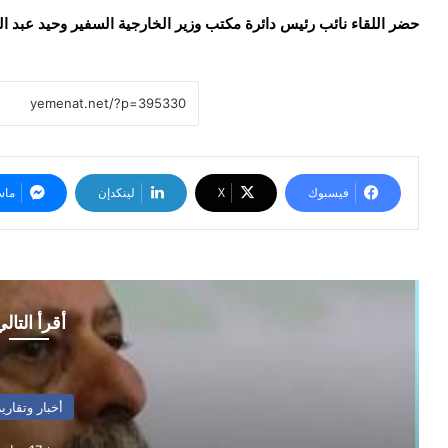
حضر اللقاء نائب رئيس دائرة مكتب وزير الخارجية السفير وحيد عبد ا
فيسبوك
‫X
لينكدإن
ماس
أقرأ التال
أخبار وتقارير