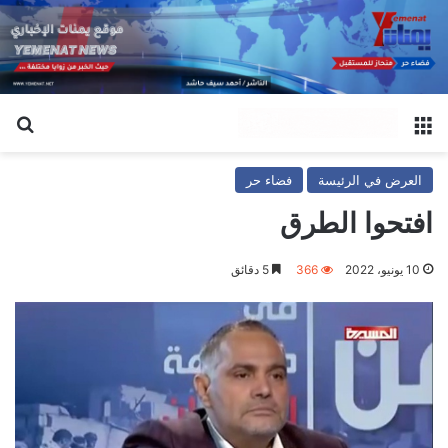
القائمة
بح
العرض في الرئيسة
فضاء حر
افتحوا الطرق
10 يونيو، 2022
366
5 دقائق