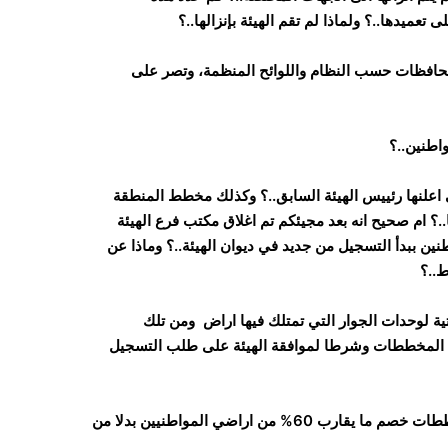
ميدها..؟ ولماذا لم تقم الهيئة بإنزالها..؟
محافظات حسب النظام واللوائح المنظمة، وتصر على
واطنين..؟
اعلنها رئييس الهيئة السابق..؟ وكذلك مخطط المنطقة
 ام صحيح انه بعد مجيئكم تم اغلاق مكتب فرع الهيئة
نين ببدأ التسجيل من جديد في ديوان الهيئة..؟ وماذا عن
ط..؟
تحتية لوحدات الجوار التي تمتلك فيها اراض ومن تلك
 المخططات وشرطا لموافقة الهيئة على طلب التسجيل
ـ ماذا عن قيام الهيئة بإنزال مخططات لوحدات جوار توضح هذه المخططات خصم ما يقارب 60% من اراضي المواطنيين بدلا من