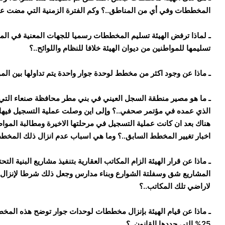
المخططات وفي أي من المناطق..؟ وكم الفترة الزمنية التي مضت على تع
ـ لماذا ترفض الهيئة تسليم المخططات رسميا للجهات المعنية في ال
تسليمها للمواطنين من ديوان الهيئة خلافا للنظام واللوائح..؟
ـ ماذا عن وجود اكثر من مخطط لوحدة جوار واحدة يتم تداولها بين الم
ـ ما هو مصير منطقة السجل العيني في بني مطر محافظة صنعاء التي 
الذي عمده في مؤتمر صحفي..؟ وإلى اين وصلت عملية التسجيل فيها..؟
هناك بعد ان كانت عملية التسجيل في مرحلتها الاخيرة ومطالبة المواط
اخبار تغيير المخطط السابق..؟ وما هي اسباب عدم انزال ذلك المخط
ـ ماذا عن قرار الهيئة الزام المكاتب العقارية بتنفيذ مشاريع البنية ال
المشاريع شق وسفلتة الشوارع وبناء مدارس وجعل ذلك شرطا لإنزال
لاراضي تلك المكاتب..؟
25% التي حددها القانون..؟