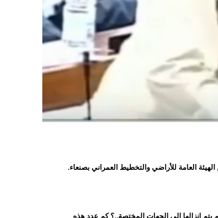
هيئة العامة للأراضي والتخطيط العمراني بصنعاء.
يتم انزالها الى الجهات المختصة..؟ كم عدد هذه