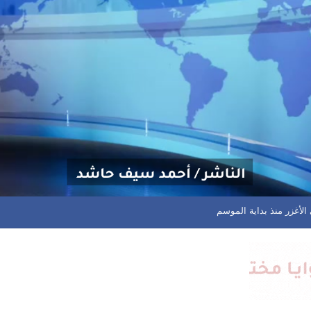
تهديداتكم وسأواصل الدفاع عن المظلومين