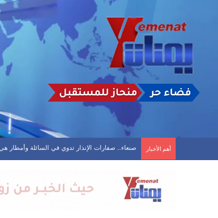
البرلماني المقطري بعد استهداف منزله: لن ترهبني 
أهم الأخبار