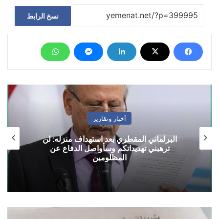
نسخ الرابط
أخبار وتقارير
البرلماني المقطري بعد استهداف منزله: لن
ترهبني تهديداتكم وسأواصل الدفاع عن
المظلومين
"يمنات"