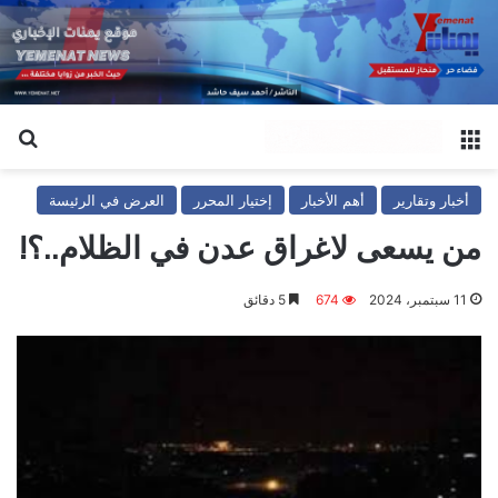
القائمة
بح
أخبار وتقارير
أهم الأخبار
إختيار المحرر
العرض في الرئيسة
من يسعى لاغراق عدن في الظلام..؟!
11 سبتمبر، 2024
674
5 دقائق