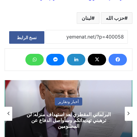
حزب الله
لبنان
نسخ الرابط
أخبار وتقارير
البرلماني المقطري بعد استهداف منزله: لن
ترهبني تهديداتكم وسأواصل الدفاع عن
المظلومين