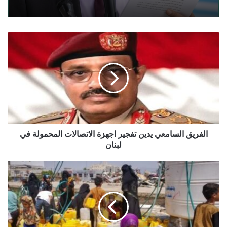
الفريق
السامعي
يدين
تفجير
اجهزة
الاتصالات
المحمولة
في
لبنان
الفريق السامعي يدين تفجير اجهزة الاتصالات المحمولة في
لبنان
استخدام
المياه
كسلاح
في
حرب
اليمن