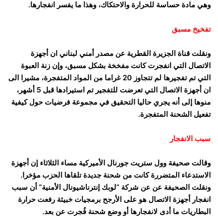
وهي مادة حساسة للحرارة والاحتكاك، وهذا ما يفسر انفجارها.
تفخيخ مسبق
ونقلت قناة الجزيرة القطرية عن مصدر أمني لبناني ان أجهزة
الاتصال التي انفجرت كانت مفخخة بشكل مسبق، وإن زنة العبوة
التي تم تفجيرها لم تتجاوز 20 غراما من المواد المتفجرة، مشيرا الى
ان أجهزة الاتصال التي تعرضت للتفجير تم استيرادها قبل 5 أشهر،
منوها إلى أنه يجري حاليا التحقيق في مجموعة فرضيات حول كيفية
تفعيل الشحنة المتفجرة.
سبب الانفجار
وقالت صحيفة وول ستريت جورنال الأميركية مساء الثلاثاء إن أجهزة
الاستدعاء المتضررة كانت من شحنة جديدة تلقاها الحزب مؤخرا.
ونقلت الصحيفة عن عن شركة “لوبك إنترناشيونال الأمنية” أن سبب
انفجار أجهزة الاتصال هو على الأرجح برمجيات خبيثة رفعت حرارة
البطاريات ما أدى لانفجارها أو وضع شحنة فُجرت عن بعد.