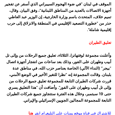
الموقف في لبنان “في ضوء الهجوم السيبراني الذي أسفر عن تفجير
أجهزة الاتصالات بالعديد من المناطق اللبنانية”، وفق البيان. وقال،
تميم خلاف، المتحدث باسم وزارة الخارجية، إن الوزير عبد العاطي
حذر من “خطورة التصعيد الإقليمي في المنطقة والانزلاق إلى حرب
إقليمية شاملة”.
تعليق الطيران
وأعلنت مجموعة لوفتهانزا، الثلاثاء، تعليق جميع الرحلات من وإلى تل
أبيب وطهران على الفور، وذلك بعد ساعات من انفجار أجهزة اتصال
“بيجر” (النداء الآلي) الخاصة بعناصر حزب الله، في مناطق عدة
بلبنان. وقالت المجموعة إنه “نظرا للتغير الأخير في الوضع الأمني،
قررت شركات الطيران التابعة للمجموعة تعليق جميع الرحلات من
وإلى تل أبيب وطهران على الفور”. وأضافت أن “هذا التعليق يسري
حتى 19 سبتمبر، وخلال هذه الفترة ستتجاوز جميع شركات الطيران
التابعة للمجموعة المجالين الجويين الإسرائيلي والإيراني.
للاشتراك في قناة موقع يمنات على التليغرام انقر
هنا