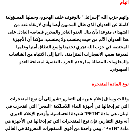
اتهام
واتهم حزب الله “إسرائيل” بالوقوف خلف الهجوم، وحملها المسؤولية
كاملة عن العدوان الذي طال المدنيين أيضا وأدى لارتقاء عدد من
الشهداء، متوعدا بأن ينال العدو الغادر والمجرم قصاصه العادل على
هذا العدوان الآثم من حيث يحتسب ولا يحتسب، مؤكدا أن الأجهزة
المختصة في حزب الله تجري تحقيقا واسع النطاق أمنيا وعلميا
لمعرفة سبب الانفجارات المتزامنة، داعيا إلى الانتباه من الشائعات
والمعلومات المضللة بما يخدم الحرب النفسية لمصلحة العدو
الصهيوني.
نوع المادة المنفجرة
وقالت وسائل إعلام عبرية إن التقارير تشير إلى أن نوع المتفجرات
التي تم إدخالها في أجهزة النداء اللاسلكية “البيجر” التي انفجرت في
لبنان، هي مادة “PETN” شديدة الحساسية. وأوضح الإعلام العبري
أنه وفق التقارير، فإن نوع المتفجرات التي تم إدخالها في الأجهزة هي
مادة “PETN”، وهي واحدة من أقوى المتفجرات المعروفة في العالم.