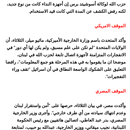
حزب الله لوكالة أسوشيتد برس إن أجهزة النداء كانت من نوع جديد،
لكنه رفض الكشف عن المدة التي كانت قيد الاستخدام.
الموقف الامريكي
وأكد المتحدث باسم وزارة الخارجية الأميركية، ماثيو ميلر، الثلاثاء، أن
الولايات المتحدة “لم تكن على علم مسبق، ولم يكن لها أي دور” في
الانفجارات المتزامنة لأجهزة اتصال تابعة لحزب الله في لبنان،
موضحا ان ما يقوموا به في هذه المرحلة هو جمع المعلومات”، رافضا
التعليق على الشكوك الواسعة النطاق في أن اسرائيل “تقف وراء
التفجيرات”.
الموقف المصري
وأكدت مصر، في بيان الثلاثاء، حرصها على “أمن واستقرار لبنان
وعدم انتهاك سيادته من أي طرف خارجي”. وأجرى وزير الخارجية
المصري، بدر عبد العاطي، اتصالين هاتفيين مع رئيس الحكومة
اللبنانية، نجيب ميقاتي، ووزير الخارجية، عبدالله بو حبيب، لمتابعة