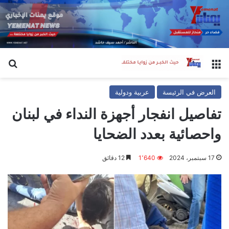
القائمة
بح
العرض في الرئيسة
عربية ودولية
تفاصيل انفجار أجهزة النداء في لبنان
واحصائية بعدد الضحايا
17 سبتمبر، 2024
1٬640
12 دقائق