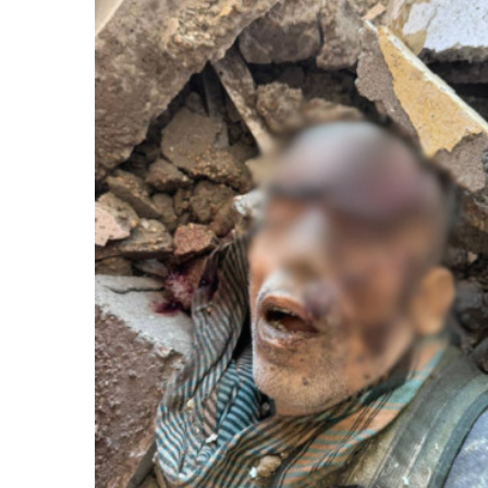
المركزي
يوقف
التعامل
مع
منشأة
منذ يومين
صرافة
لمركزي يوقف التعامل مع
صنعاء.. البنك المركزي يوقف ا
منشأة صرافة