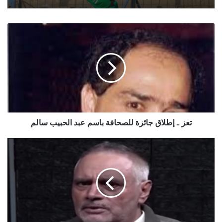
تعز
..
إطلاق
جائزة
للصحافة
باسم
عبد
الحبيب
سالم
تعز .. إطلاق جائزة للصحافة باسم عبد الحبيب سالم
‏مدوا
ايديكم
للتفاهم
واوقوفوا
اطفالكم
عن
كل
هذا