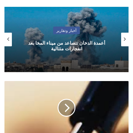
أخبار وتقارير
أعمدة الدخان تتصاعد من ميناء المخا بعد
انفجارات متتالية
سلطة
الغلبة:
كيف
يتغذى
الفساد
على
دماء
الشعوب..؟