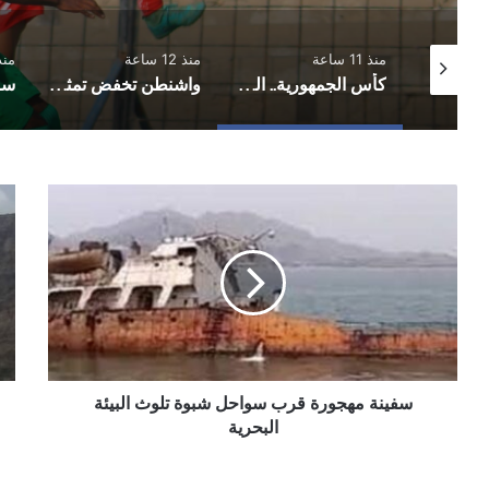
ذ 11 ساعة
منذ 12 ساعة
منذ 12 ساعة
كأس الجمهورية.. المكلا يُكمل عقد الفرق المتأهلة إلى دور الـ16
واشنطن تخفض تمثيلها الدبلوماسي لدى اليمن بعد مغادرة فاجن
سفينة
طق
مهجورة
بار
قرب
إلى
سواحل
بار
شبوة
نسب
تلوث
وار
البيئة
مل
البحرية
لدر
الح
سفينة مهجورة قرب سواحل شبوة تلوث البيئة
الص
البحرية