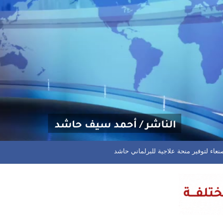
مان يعود بنقطة ثمينة