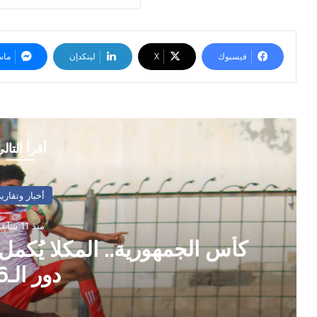
فيسبوك
‫X
لينكدإن
ماس
أقرأ التال
 عقد الفرق المتأهلة إلى