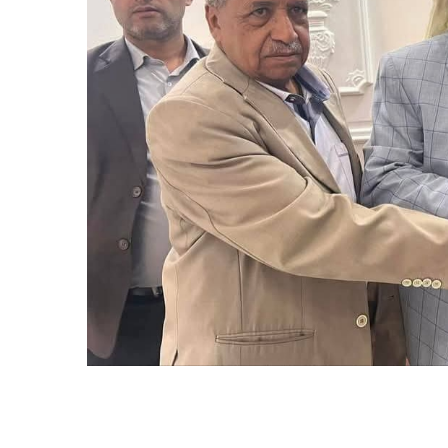
المركزي
يوقف
التعامل
مع
منشأة
بوع واحد
منذ يومين
صرافة
. البنك المركزي يوقف التعامل مع
صنعاء.. البنك المرك
ي صرافة
منشأة صرافة