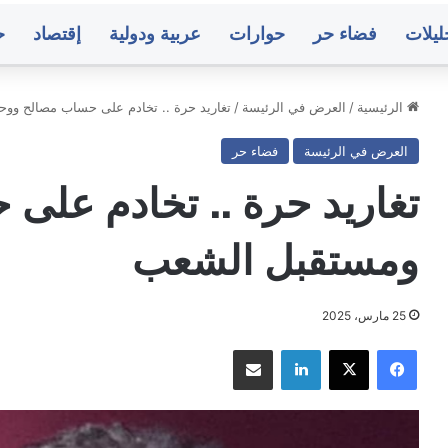
ليلات
فضاء حر
حوارات
عربية ودولية
إقتصاد
ح
الرئيسية
/
العرض في الرئيسة
/
تغاريد حرة .. تخادم على حساب مصالح وو
العرض في الرئيسة
فضاء حر
المالكي
يعلن
تغاريد حرة .. تخادم عل
عن
هجمات
استهدفت
ومستقبل الشعب
جنوب
غرب
منذ 6 ساعات
السعودية
أرب وأعمدة دخان
المالكي يعلن عن هجمات استهدفت 
25 مارس، 2025
غرب السعودية
فيسبوك
‫X
لينكدإن
مشاركة عبر البريد
صنعاء..
البنك