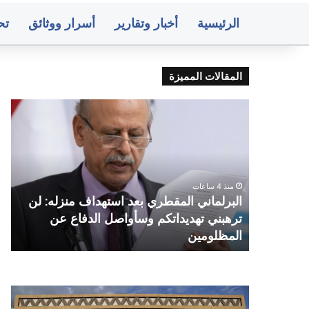
الرئيسية
أخبار وتقارير
أسرار ووثائق
تح
المقالات المميزة
انفجارات
عنيفة
في
مأرب
وأعمدة
دخان
تتصاعد
ي المقطري بعد استهداف منزله: لن
منذ 6 ساعات
تهديداتكم وسأواصل الدفاع عن
انفجارات عنيفة في م
ين
تتصاعد
اء..
متوسط
نك
أسعار