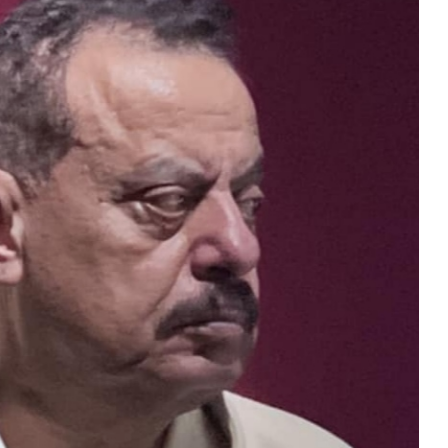
المركزي
يوقف
التعامل
مع
منشأة
منذ أسبوع واحد
صرافة
الذهب في صنعاء وعدن
صنعاء.. البنك المركزي يوقف ا
منشأة صرافة