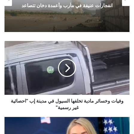
انفجارات عنيفة في مأرب وأعمدة دخان تتصاعد
وفيات
وخسائر
مادية
تخلفها
السيول
في
مدينة
إب
"احصائية
غير
وفيات وخسائر مادية تخلفها السيول في مدينة إب "احصائية
رسمية"
غير رسمية"
البيت
الأبيض:
ترامب