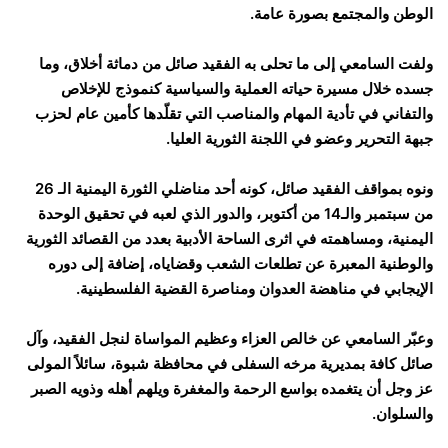
الوطن والمجتمع بصورة عامة.
ولفت السامعي إلى ما تحلى به الفقيد صائل من دماثة أخلاق، وما
جسده خلال مسيرة حياته العملية والسياسية كنموذج للإخلاص
والتفاني في تأدية المهام والمناصب التي تقلّدها كأمين عام لحزب
جبهة التحرير وعضو في اللجنة الثورية العليا.
ونوه بمواقف الفقيد صائل، كونه أحد مناضلي الثورة اليمنية الـ 26
من سبتمبر والـ14 من أكتوبر، والدور الذي لعبه في تحقيق الوحدة
اليمنية، ومساهمته في اثرى الساحة الأدبية بعدد من القصائد الثورية
والوطنية المعبرة عن تطلعات الشعب وقضاياه، إضافة إلى دوره
الإيجابي في مناهضة العدوان ومناصرة القضية الفلسطينية.
وعبّر السامعي عن خالص العزاء وعظيم المواساة لنجل الفقيد، وآل
صائل كافة بمديرية مرخه السفلى في محافظة شبوة، سائلاً المولى
عز وجل أن يتغمده بواسع الرحمة والمغفرة ويلهم أهله وذويه الصبر
والسلوان.