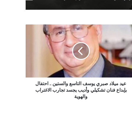
اد
ري
سف
اسع
ستين
فال
داع
ن
عيد ميلاد صبري يوسف التاسع والستين .. احتفال
يلي
بإبداع فنان تشكيلي وأديب يجسد تجارب الاغتراب
يب
والهوية
سد
رب
غتراب
هوية