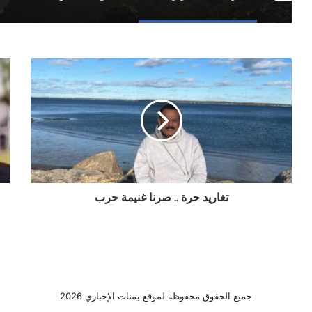
تغاريد
عيد
حرة
ميل
..
صب
صرنا
يو
غنيمة
الت
حرب
وال
..
احت
بإب
تغاريد حرة .. صرنا غنيمة حرب
فنا
تشك
وأد
يج
تجا
الا
وال
جميع الحقوق محفوظة لموقع يمنات الإخباري 2026