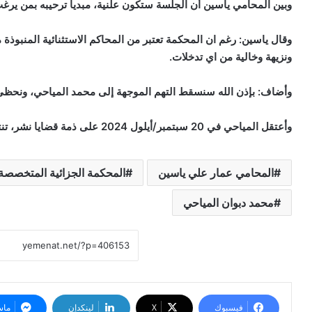
وبين المحامي ياسين أن الجلسة ستكون علنية، مبديا ترحيبه بمن يرغ
وقال ياسين: رغم ان المحكمة تعتبر من المحاكم الاستثنائية المنبوذة مح
ونزيهة وخالية من اي تدخلات.
وأضاف: بإذن الله سنسقط التهم الموجهة إلى محمد المياحي، ونحظى 
وأعتقل المياحي في 20 سبتمبر/أيلول 2024 على ذمة قضايا نشر، تنتقد اداء سلطة الحوثيين.
المحامي عمار علي ياسين
المحكمة الجزائية المتخصصة
محمد دبوان المياحي
فيسبوك
‫X
لينكدإن
ماس