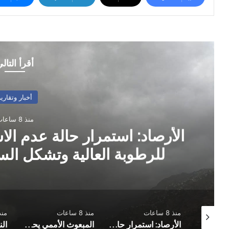
أقرأ التال
أخبار وتقارير
منذ 8 ساعات
الأرصاد: استمرار حالة عدم الا
للرطوبة العالية وتشكل ال
منذ 8 ساعات
منذ 8 ساعات
منذ 9 س
مثقفون يمنيون يطالبون بضبط منفذي استهداف منزل البرلماني المقطري وتوفير الحماية له ولأسرته
الأرصاد: استمرار حالة عدم الاستقرار في الأجواء وتدفق للرطوبة العالية وتشكل السحب المزنية الممطرة
المبعوث الأممي يحذر من عودة اليمن إلى صراع واسع ويدعو الأطراف لضبط النفس والعودة للمفاوضات