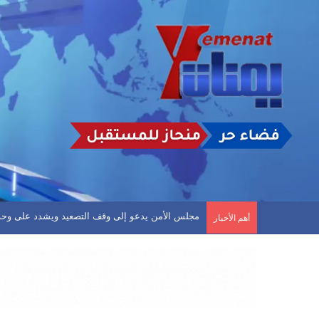
أسلم وجولان في صدارة الهدافين.. وشعب حضرموت ي
أهم الأخبار