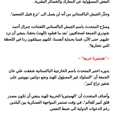
البعض المسؤولية عن المعارك والخسائر البشرية.
وحذّر الجيش الباكستاني من أنه لن يعمل الى “نزع فتيل التصعيد”.
وصرّح المتحدث باسم الجيش الباكستاني اللفتنانت جنرال أحمد
شودري الجمعة لصحافيين “بعد ما فعلوه (الهند) بحقنا، ينبغي أن نرد
عليهم. حتى الآن، قمنا بحماية أنفسنا، لكنهم سيتلقون ردا في اللحظة
التي نختارها”.
– “هستيريا حربية” –
بدوره اعتبر المتحدث باسم الخارجية الباكستانية شفقت علي خان
الجمعة أن “السلوك غير المسؤول للهند وضع دولتين نوويتين على
شفير نزاع كبير”.
وأضاف المتحدث أن “الهستيريا الحربية للهند ينبغي أن تكون مصدر
قلق كبير للعالم”، في وقت تستمر المواجهة العسكرية بين البلدين
رغم الدعوات الدولية الى ضبط النفس.