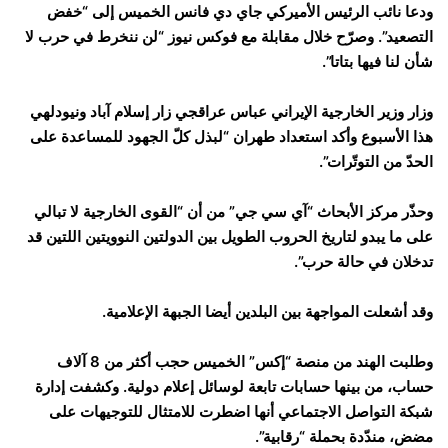
ودعا نائب الرئيس الأميركي جاي دي فانس الخميس إلى “خفض
التصعيد”. وصرّح خلال مقابلة مع فوكس نيوز “لن ننخرط في حرب لا
شأن لنا فيها بتاتا”.
وزار وزير الخارجية الإيراني عباس عراقجي زار إسلام آباد ونيودلهي
هذا الأسبوع وأكد استعداد طهران “لبذل كلّ الجهود للمساعدة على
الحدّ من التوتّرات”.
وحذّر مركز الأبحاث “آي سي جي” من أن “القوى الخارجية لا تبالي
على ما يبدو لتاريخ الحروب الطويل بين الدولتين النوويتين اللتين قد
تدخلان في حالة حرب”.
وقد أشعلت المواجهة بين البلدين أيضا الجبهة الإعلامية.
وطلبت الهند من منصة “إكس” الخميس حجب أكثر من 8 آلاف
حساب، من بينها حسابات تابعة لوسائل إعلام دولية. وكشفت إدارة
شبكة التواصل الاجتماعي أنها اضطرت للامتثال للتوجيهات على
مضض، مندّدة بحملة “رقابية”.