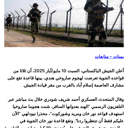
يمنات – متابعات
أعلن الجيش الباكستاني، السبت 10 مايو/آيار 2025، أن ثلاثا من
قواعده الجوية تعرضت لهجوم صاروخي هندي، بينها قاعدة تقع على
مشارف العاصمة إسلام آباد بالقرب من مقر قيادة الجيش.
وقال المتحدث العسكري أحمد شريف شودري خلال بث مباشر عبر
التلفزيون الرسمي “الهند بعدوانها السافر، شنت هجوما صاروخيا
استهدف قواعد نور خان ومريد وشوركوت”، محذرا نيودلهي “الآن
عليكم فقط أن تنتظروا ردنا”. وتقع قاعدة نور خان الجوية في
روالبندي، حيث مقر الجيش، على بُعد نحو 10 كيلومترات من العاصمة