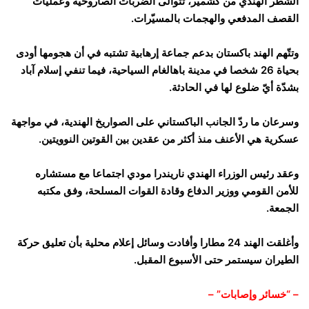
الشطر الهندي من كشمير، تتوالى الضربات الصاروخية وعمليات
القصف المدفعي والهجمات بالمسيّرات.
وتتّهم الهند باكستان بدعم جماعة إرهابية تشتبه في أن هجومها أودى
بحياة 26 شخصا في مدينة باهالغام السياحية، فيما تنفي إسلام آباد
بشدّة أيّ ضلوع لها في الحادثة.
وسرعان ما ردّ الجانب الباكستاني على الصواريخ الهندية، في مواجهة
عسكرية هي الأعنف منذ أكثر من عقدين بين القوتين النوويتين.
وعقد رئيس الوزراء الهندي ناريندرا مودي اجتماعا مع مستشاره
للأمن القومي ووزير الدفاع وقادة القوات المسلحة، وفق مكتبه
الجمعة.
وأغلقت الهند 24 مطارا وأفادت وسائل إعلام محلية بأن تعليق حركة
الطيران سيستمر حتى الأسبوع المقبل.
– “خسائر وإصابات” –