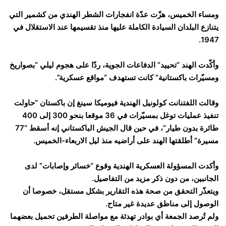
ومساء الخميس، هزّت عدّة انفجارات الشطر الهندي من كشمير التي
يتنازع البلدان السيادة الكاملة عليها منذ تقسيمها عند الاستقلال في
1947.
وأكّدت الهند “تحييد” الدفاعات الجوية، ردّا على هجوم ليلي “بصواريخ
ومسيّرات باكستانية” كانت تستهدف “مواقع عسكرية”.
وقالت اللفتنانت كولونيل الهندية فيوميكا سينغ إن باكستان “حاولت
تنفيذ عمليات توغل بمسيّرات في 36 موقعا بنحو 300 إلى 400
طائرة بدون طيار”، في حين قال الجيش الباكستاني إنه أسقط “77
مسيرة” أطلقتها الهند على أراضيه منذ ليل الاربعاء-الخميس.
وأكدت المسؤولة العسكرية الهندية وقوع “خسائر وإصابات” لدى
الجانبين، من دون ذكر مزيد من التفاصيل.
ويتعذّر التحقق من صحة هذه التقارير بشكل مستقل، خصوصا أن
الوصول إلى مناطق عديدة غير متاح.
ولم تُرصد الجمعة أي بوادر تهدئة مع مواصلة الطرفين تحميل بعضهما