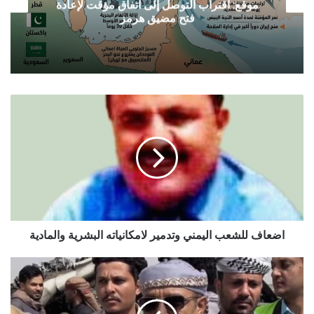
موقع: اقتراب التوصل إلى اتفاق مؤقت لإعادة
فتح مضيق هرمز
اضعاف
للشعب
اليمني
وتدمير
لامكانياته
البشرية
والمادية
اضعاف للشعب اليمني وتدمير لامكانياته البشرية والمادية
الرسائل
التي
قدمها
اعلام