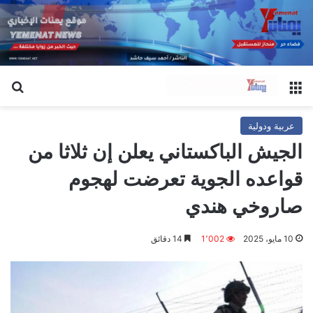
القائمة
بح
عربية ودولية
الجيش الباكستاني يعلن إن ثلاثا من
قواعده الجوية تعرضت لهجوم
صاروخي هندي
10 مايو، 2025
1٬002
14 دقائق