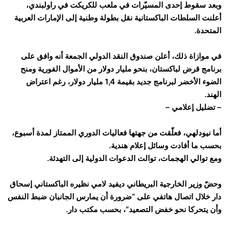
وبعد سقوط إحدى المسيّرات في ملعب للكريكت في راولبندي،
أعلنت السلطات الباكستانية نقل بطولة وطنية إلى الإمارات العربية
المتحدة.
في موازاة ذلك، أعلن صندوق النقد الدولي الجمعة أنه وافق على
برنامج قرض لباكستان، بنحو مليار دولار من الأموال الفورية ومنح
الضوء الأخضر لبرنامج جديد بقيمة 1,4 مليار دولار، رغم اعتراض
الهند.
– تضليل إعلامي –
أما نيودلهي، فعلّقت من جهتها فعاليات الدوري الممتاز لمدة أسبوع،
بحسب ما أفادت وسائل إعلام هندية.
ومع توالي الهجمات، توالت الدعوات الدولية إلى التهدئة.
وحضّ وزير الخارجية البريطاني ديفيد لامي نظيره الباكستاني إسحاق
دار خلال اتصال هاتفي على “ضرورة أن يمارس الجانبان ضبط النفس
وأن يتحركا نحو خفض التصعيد”، بحسب مكتب دار.