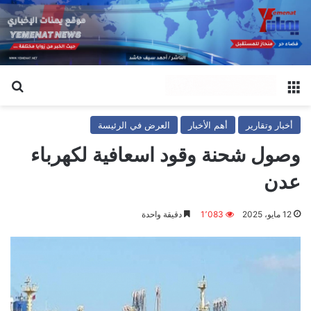
القائمة
بح
أخبار وتقارير
أهم الأخبار
العرض في الرئيسة
وصول شحنة وقود اسعافية لكهرباء
عدن
12 مايو، 2025
1٬083
دقيقة واحدة