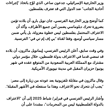
وزير الخارجية الإسرائيلي، جدعون ساعر، الذي لوّح باتخاذ “إجراءات
أحادية الجانب” ضد الدول التي قد تعترف بفلسطين.
كما أوضح وزير الخارجية الفرنسي، جان نويل بارو، أن بلاده تؤمن
بضرورة تحرك دبلوماسي يضمن أمن جميع الأطراف، وأكد أن
الاعتراف المحتمل بفلسطين ليس خطوة معزولة، بل يأتي ضمن
مسار سياسي أوسع، وفقا لقناة “بي إف إم تي في” الفرنسية.
وفي وقت سابق، أعلن الرئيس الفرنسي، إيمانويل ماكرون، أن بلاده
قد تمضي قدما في الاعتراف بدولة فلسطين، خلال مؤتمر دولي
مشترك مع المملكة العربية السعودية من المتوقع عقده في شهر
يونيو/ حزيران المقبل في مدينة نيويورك الأمريكية.
وقال ماكرون في مقابلة تلفزيونية بعد عودته من زيارة إلى مصر:
“يجب أن نتحرك نحو الاعتراف، وهذا ما سنفعله في الأشهر المقبلة”.
وأشار الرئيس الفرنسي في فبراير/ شباط 2025 إلى أن “الاعتراف
بالدولة الفلسطينية ليس من المحرمات”، مشددا على أن