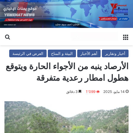
القائمة
بح
أخبار وتقارير
أهم الأخبار
البيئة و المناخ
العرض في الرئيسة
الأرصاد ينبه من الأجواء الحارة ويتوقع
هطول امطار رعدية متفرقة
14 مايو، 2025
1٬099
3 دقائق