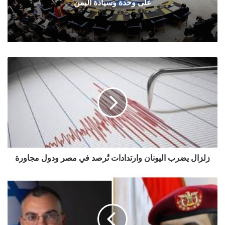
على وحدة وسيادة اليمن
زلزال
يضرب
اليونان
وارتدادات
تُرصد
في
مصر
ودول
مجاورة
زلزال يضرب اليونان وارتدادات تُرصد في مصر ودول مجاورة
سريع
يعلن
عن
الاستهداف
الثالث