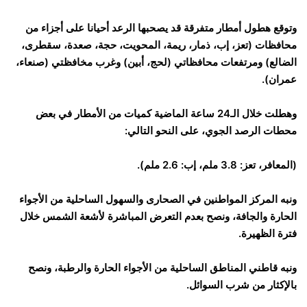
وتوقع هطول أمطار متفرقة قد يصحبها الرعد أحيانا على أجزاء من
محافظات (تعز، إب، ذمار، ريمة، المحويت، حجة، صعدة، سقطرى،
الضالع) ومرتفعات محافظاتي (لحج، أبين) وغرب مخافظتي (صنعاء،
عمران).
وهطلت خلال الـ24 ساعة الماضية كميات من الأمطار في بعض
محطات الرصد الجوي، على النحو التالي:
(المعافر، تعز: 3.8 ملم، إب: 2.6 ملم).
ونبه المركز المواطنين في الصحارى والسهول الساحلية من الأجواء
الحارة والجافة، ونصح بعدم التعرض المباشرة لأشعة الشمس خلال
فترة الظهيرة.
ونبه قاطني المناطق الساحلية من الأجواء الحارة والرطبة، ونصح
بالإكثار من شرب السوائل.