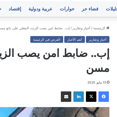
ليلات
فضاء حر
حوارات
عربية ودولية
إقتصاد
ح
الرئيسية
/
أخبار وتقارير
/
إب.. ضابط امن يصب الزيت المغلي على بائع مس
أخبار وتقارير
أهم الأخبار
العرض في الرئيسة
لماني
انفجارات
قطري
عنيفة
إب.. ضابط امن يصب الزيت
في
هداف
مأرب
ه:
وأعمدة
مسن
دخان
منذ 9 ساعات
بني
تتصاعد
لبرلماني المقطري بعد استهداف منزله: لن
منذ 10 ساعات
يداتكم
رهبني تهديداتكم وسأواصل الدفاع عن
انفجارات عنيف
15 مايو، 2025
واصل
لمظلومين
تتصاعد
اع
فيسبوك
‫X
لينكدإن
مشاركة عبر البريد
ظلومين
سط
صنعاء..
ار
البنك