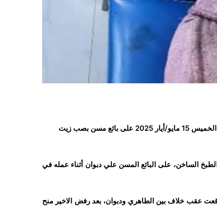
اعتداء ضابط في إدارة أمن مديرية العدين بمحافظة إب، وسط اليمن، الخميس 15 مايو/أيار 2025 على بائع مسن بصب زيت
لطبخ الساخن، على البائع المسن علي دبوان
أثناء
عمله
في
قعت
عقب
خلاف
بين
الطاهري
ودبوان، بعد رفض الاخير منح