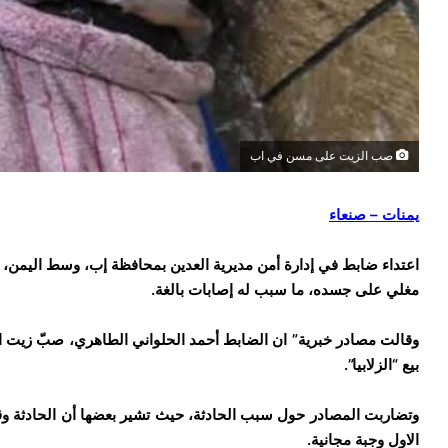
صب الزيت على مسن في اب
يمنات – صنعاء
مغلي على جسده، ما سبب له إصابات بالغة.
وقالت مصادر خبرية” ان الضابط أحمد الحلواني الطاهري، صبّ زيت ا
بيع “
الزلابيا”
.
وتضاربت
المصادر حول سبب الحادثة، حيث تشير بعضها
أن
الحادثة
و
الاول وجبة مجانية.