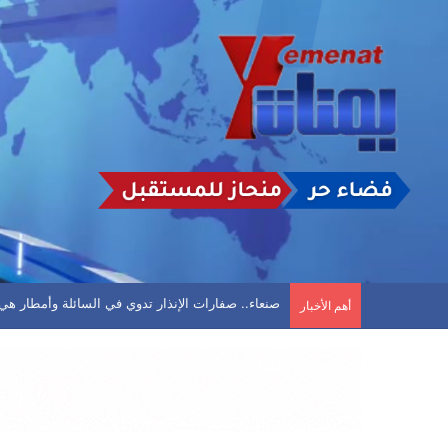
البرلماني المقطري بعد استهداف منزله: لن ترهبني تهد
أهم الأخبار