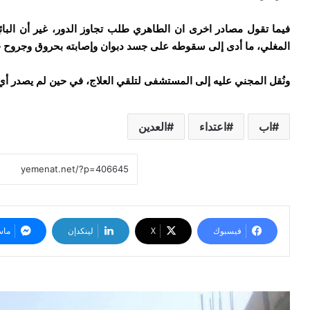
فيما تقول مصادر اخرى ان
الطاهري
طلب
تجاوز
الدور،
غير
أن
البا
المغلي،
ما
أدى
إلى
سقوطه
على
جسد
دبوان
وإصابته
بحروق
وجروح
خ
ونُقل المجني عليه
إلى
المستشفى
لتلقي
العلاج،
في
حين
لم
يصدر
أي
اب
اعتداء
العدين
فيسبوك
‫X
لينكدإن
ماس