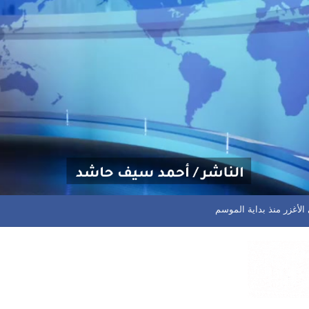
يداتكم وسأواصل الدفاع عن المظلومين