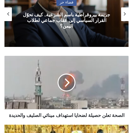
فضاء حر
جريمة بيروقراطية باسم الشرعية.. كيف تحوّل
القرار السياسي إلى عقاب جماعي لطلاب
اليمن؟
الصحة
تعلن
حصيلة
لضحايا
استهداف
مينائي
الصليف
والحديدة
الصحة تعلن حصيلة لضحايا استهداف مينائي الصليف والحديدة
اسعار