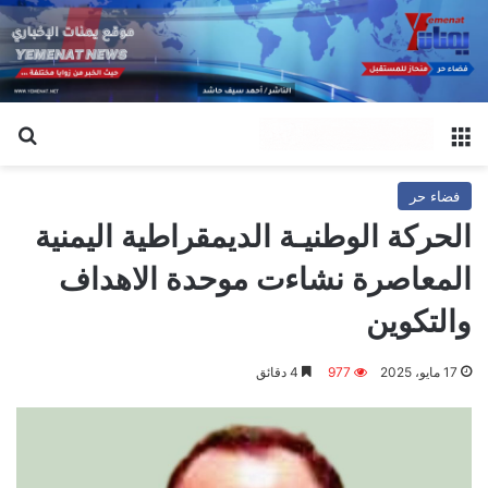
القائمة
بح
فضاء حر
الحركة الوطنيـة الديمقراطية اليمنية
المعاصرة نشاءت موحدة الاهداف
والتكوين
17 مايو، 2025
977
4 دقائق