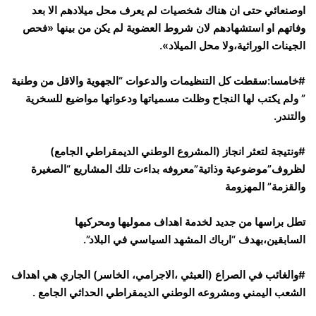
اوصنعائي حتى ان هناك شخصيات لم يعرف محل ميلادهم الا بعد
وفاتهم او استشهادهم لان شروط العضوية لم يكن من بينها «فحص
الجينات الوراثية،ولا محل الميلاد».
#خامسا:سقطت كل التنظيمات والدعوات “الجهوية والاقل من وطنية
” ولم يكتب لها النجاح وظلت مسمياتها ودعواتها مواضيع للسخرية
والتندر.
#ونتيجة لتعثر انجاز (المشروع الوطني الديمقراطي الجامع)
لظروف”موضوعية وذاتية”معروفه بداءت تلك المشاريع “الصغيرة
والقزمة” المهزومة
تطل براسها من جديد لخدمة اهداف مموليها ومحركيها
السابقين،بهدف “ارباك المشهد السياسي في البلاد”.
#والغائب في الصراع (العبثي ،الاجرامي، الخاسر) الجاري هي اهداف
الشعب اليمني ومشروعه الوطني الديمقراطي الحداثي الجامع .