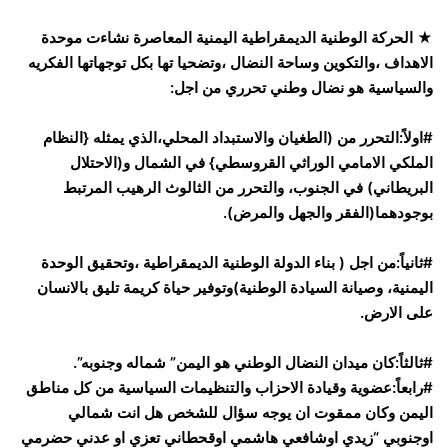
★ الحركة الوطنية الديمقراطية اليمنية المعاصرة نشاءت موحدة
الاهداف ،والتكوين وساحة النضال ،وتضحيا تها بكل توجهاتها الفكريه
والسياسية هو نضال وطني تحرري من اجل:
#اولاً:التحرر من (الطغيان والاستبداد المحلي،الذي يمثله {النظام
الملكي الامامي الوراثي القروسطي} في الشمال و(الاحتلال
البريطاني) في الجنوب، والتحرر من الثالوث الرهيب المرتبط
بوجودهما(الفقر والجهل والمرض).
#ثانياً:من اجل ( بناء الدولة الوطنية الديمقراطية ،وتحقيق الوحدة
اليمنية، وصيانة السيادة الوطنية)وتوفير حياة كريمة تليق بالانسان
على الارض.
#ثالثاً:كان ميدان النضال الوطني هو اليمن” شماله وجنوبه”.
#رابعاً:عضوية وقيادة الاحزاب والتنظيمات السياسية من كل مناطق
اليمن وكان ممقوت ان يوجه سؤال للشخص هل انت شمالي
اوجنوبي “زيدي اوشافعي هاشمي اوقحطاني تعزي او عدني حضرمي