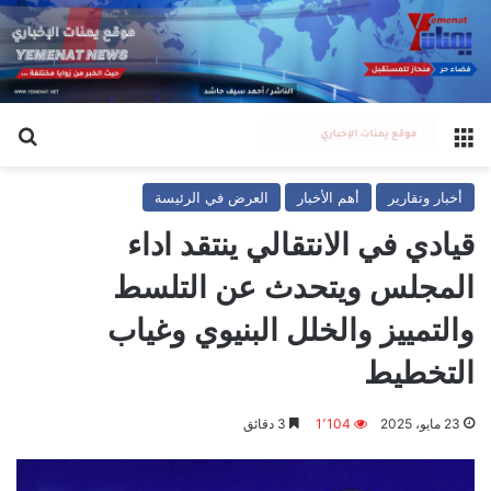
القائمة
بح
أخبار وتقارير
أهم الأخبار
العرض في الرئيسة
قيادي في الانتقالي ينتقد اداء
المجلس ويتحدث عن التلسط
والتمييز والخلل البنيوي وغياب
التخطيط
23 مايو، 2025
1٬104
3 دقائق