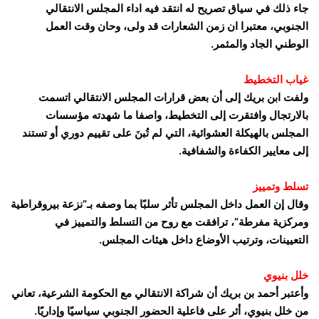
جاء ذلك في سياق تصريح له انتقد فيه اداء المجلس الانتقالي
الجنوبي، معتبرا ان زمن الشعارات قد ولى، وحان وقت العمل
الوطني الجاد والمثمر.
غياب التخطيط
ولفت ابن بريك إلى أن بعض قرارات المجلس الانتقالي اتسمت
بالارتجال وافتقرت إلى التخطيط، واصفا ما شهدته مؤسسات
المجلس بالهيكلة العشوائية، التي لم تُبنَ على تقييم دوري أو تستند
إلى معايير الكفاءة والشفافية.
تسلط وتمييز
وقال إن العمل داخل المجلس تأثر سلبًا بما وصفه بـ”نزعة بيروقراطية
ومركزية مفرطة”، ترافقت مع روح من التسلط والتمييز في
التعيينات، وترتيب الأوضاع داخل هيئات المجلس.
خلل بنيوي
وأعتبر أحمد بن بريك أن شراكة الانتقالي مع الحكومة الشرعية، تعاني
من خلل بنيوي، أثر على فاعلية الحضور الجنوبي سياسيًا وإداريًا.