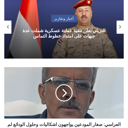
أخبار وتقارير
النزيلي يعلن تنفيذ عملية عسكرية شملت عدة
جبهات على امتداد خطوط التماس
العراسي:
صغار
المودعين
يواجهون
اشكاليات
وحلول
الودائع
لم
تنفذ
ووقف
العراسي: صغار المودعين يواجهون اشكاليات وحلول الودائع لم