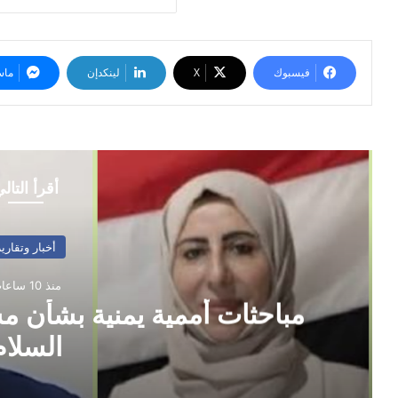
فيسبوك
‫X
لينكدإن
ماس
أقرأ التال
أخبار وتقارير
منذ 10 ساعات
مباحثات أممية يمنية بشأن م
السلام