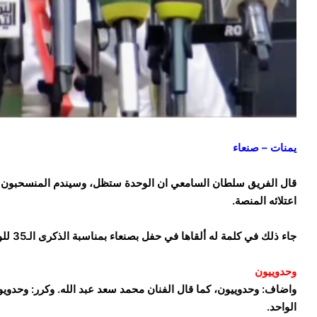
يمنات – صنعاء
قال الفريق سلطان السامعي ان الوحدة ستظل، وسيندم المنسحبون بتو
اعتلائه المنصة.
جاء ذلك في كلمة له ألقاها في حفل بصنعاء بمناسبة الذكرى الـ35 للوحدة اليمنية، اقيم الخميس 22 مايو/آيار 2025.
وحدوييون
واضاف: وحدوييون، كما قال الفنان محمد سعد عبد الله. وكرر: وحدويون
الواحد.