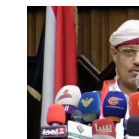
المركزي
يوقف
التعامل
مع
منشأتي
منذ أسبوع واحد
صرافة
لذهب في صنعاء
صنعاء.. البنك المركزي يوقف ا
منشأتي صرافة