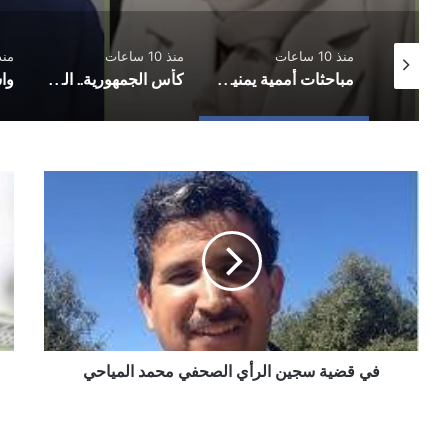
منذ 10 ساعات
منذ 10 ساعات
منذ 11 
عدن.. تعيينات وترقيات عسكرية وأمنية في القوات الأمنية وجهاز أمن الدولة
مباحثات أممية يمنية بشأن مستجدات الأوضاع وجهود السلام
كأس الجمهورية.. المكلا يُكمل عقد الفرق المتأهلة إلى دور الـ16
في
اسع
قضية
ال
سجين
مقا
الرأي
الع
الصحفي
الأج
محمد المياحي
الأ
25
ماي
آيار
في قضية سجين الرأي الصحفي محمد المياحي
25