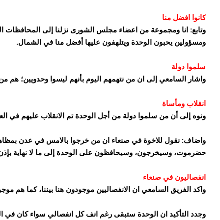
كانوا افضل منا
وتابع: انا ومجموعة من اعضاء مجلس الشورى نزلنا إلى المحافظات الج
ومسؤولين يحبون الوحدة ويتلهفون عليها أفضل منا في الشمال.
سلموا دولة
واشار السامعي إلى ان من نتهمهم اليوم بأنهم ليسوا وحدويين؛ هم م
انقلاب ومأساة
ونوه إلى أن من سلموا دولة من أجل الوحدة تم الانقلاب عليهم في العام 1994، وكانت مأساة كبيرة لشعب سلم د
واضاف: نقول للاخوة في صنعاء ان من خرجوا بالامس في عدن بمظاهر
حضرموت، وسيخرجون، وسيحافظون على الوحدة إلى ما لا نهاية بإذن ا
انفصاليون في صنعاء
واكد الفريق السامعي ان الانفصاليين موجودون هنا بيننا، كما هم موجو
وجدد التأكيد ان الوحدة ستبقى رغم انف كل انفصالي سواء كان في ا