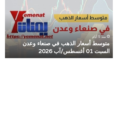
الذهب
الم
في
يوق
صنعاء
التع
وعدن
مع
السبت
منش
منذ 5 أيام
01
صرا
مل مع
متوسط أسعار الذهب في صنعاء وعدن
ص
أغسطس/
السبت 01 أغسطس/آب 2026
م
آب
2026