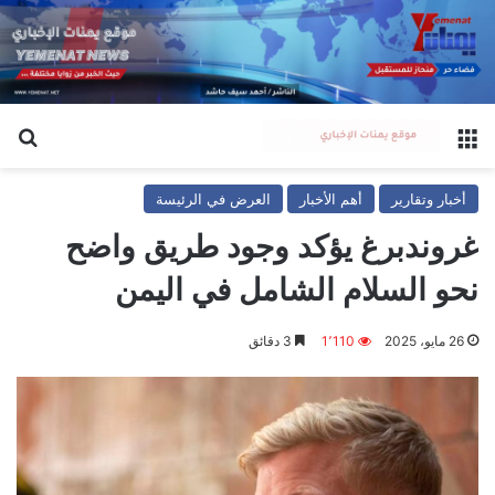
القائمة
بح
أخبار وتقارير
أهم الأخبار
العرض في الرئيسة
غروندبرغ يؤكد وجود طريق واضح
نحو السلام الشامل في اليمن
26 مايو، 2025
1٬110
3 دقائق