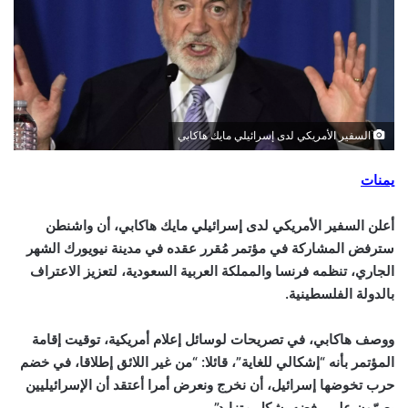
السفير الأمريكي لدى إسرائيلي مايك هاكابي
يمنات
أعلن السفير الأمريكي لدى إسرائيلي مايك هاكابي، أن واشنطن
سترفض المشاركة في مؤتمر مُقرر عقده في مدينة نيويورك الشهر
الجاري، تنظمه فرنسا والمملكة العربية السعودية، لتعزيز الاعتراف
بالدولة الفلسطينية.
ووصف هاكابي، في تصريحات لوسائل إعلام أمريكية، توقيت إقامة
المؤتمر بأنه “إشكالي للغاية”، قائلا: “من غير اللائق إطلاقا، في خضم
حرب تخوضها إسرائيل، أن نخرج ونعرض أمرا أعتقد أن الإسرائيليين
يصرّون على رفضه بشكل متزايد”.