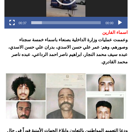
00:37
00:00
اسماء الفارين
وعممت عمليات وزارة الداخلية بصنعاء باسماء خمسة سجناء
وصورهم، وهم: عمر علي حسن الاسدي، بدران علي حسن الاسدي،
عبده سيف محمد النجار، ابراهيم ناصر احمد الرداعي، عبده ناصر
محمد القادري.
ودعا التعميم المواطنين بالتعاون وإبلاغ الجهات الأمنية فوراً في حال