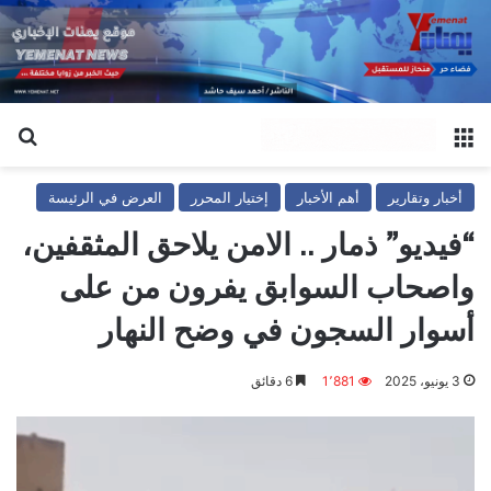
القائمة
بح
أخبار وتقارير
أهم الأخبار
إختيار المحرر
العرض في الرئيسة
“فيديو” ذمار .. الامن يلاحق المثقفين،
واصحاب السوابق يفرون من على
أسوار السجون في وضح النهار
3 يونيو، 2025
1٬881
6 دقائق