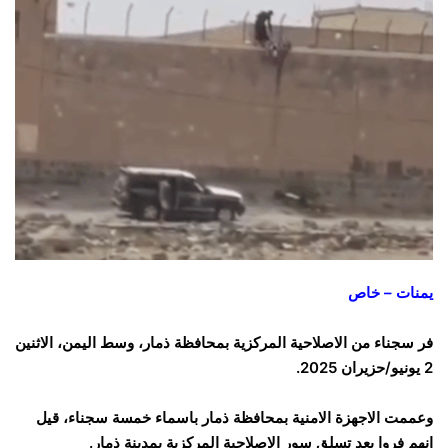
يمنات – خاص
فر سجناء من الاصلاحية المركزية بمحافظة ذمار، وسط اليمن، الاثنين
2 يونيو/حزيران 2025.
وعممت الاجهزة الامنية بمحافظة ذمار باسماء خمسة سجناء، قيل
انهم فروا بعد تسلق سور الاصلاحية المركزية بمدينة ذمار.