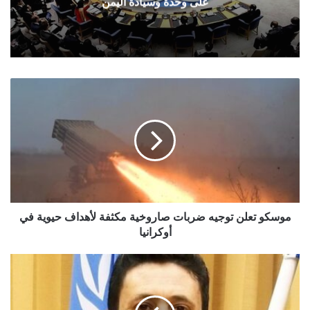
على وحدة وسيادة اليمن
موسكو
تعلن
توجيه
ضربات
صاروخية
مكثفة
لأهداف
حيوية
في
أوكرانيا
موسكو تعلن توجيه ضربات صاروخية مكثفة لأهداف حيوية في
أوكرانيا
المرتضى
يدعو
الطرف
الأخر