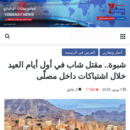
القائمة
بح
أخبار وتقارير
العرض في الرئيسة
شبوة.. مقتل شاب في أول أيام العيد
خلال اشتباكات داخل مصلّى
7 يونيو، 2025
1٬198
2 دقائق