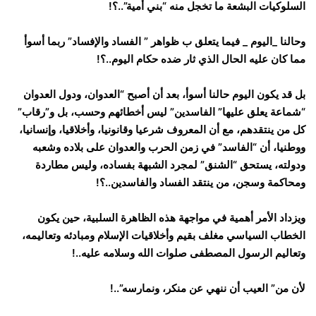
السلوكيات البشعة ما تخجل منه “بني أمية”..؟!
وحالنا _اليوم _ فيما يتعلق ب ظواهر ” الفساد والإفساد” ربما أسوأ
مما كان عليه الحال الذي ثار ضده حكام اليوم..؟!
بل قد يكون اليوم حالنا أسوأ، بعد أن أصبح “العدوان، ودول العدوان
“شماعة يعلق عليها” الفاسدين” ليس أخطائهم وحسب، بل و”رقاب”
كل من ينتقدهم، مع أن المعروف شرعيا وقانونيا، وأخلاقيا، وإنسانيا،
ووطنيا، أن “الفاسد” في زمن الحرب والعدوان على بلاده وشعبه
ودولته، يستحق “الشنق” لمجرد الشبهة بفساده، وليس مطاردة
ومحاكمة وسجن، من ينتقد الفساد والفاسدين..؟!
ويزداد الأمر أهمية في مواجهة هذه الظاهرة السلبية، حين يكون
الخطاب السياسي مغلف بقيم وأخلاقيات الإسلام ومبادئه وتعاليمه،
وتعاليم الرسول المصطفى صلوات الله وسلامه عليه..!
لأن من” العيب أن ننهي عن منكر، ونمارسه”..!