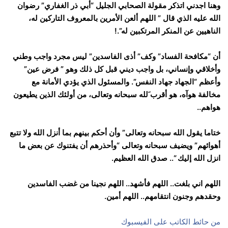
وهنا اجدني اتذكر مقولة الصحابي الجليل “أبي ذر الغفاري” رضوان
الله عليه الذي قال ” اللهم ألعن الأمرين بالمعروف التاركين له،
الناهيين عن المنكر المرتكبين له”.!
أن “مكافحة الفساد” وكف” أذى الفاسدين” ليس مجرد واجب وطني
وأخلاقي وإنساني، بل واجب ديني قبل كل ذلك وهو ” فرض عين”
وأعظم “الجهاد جهاد النفس”. والمسئول الذي يؤدي الأمانة مع
مخالفة هوآه، هو أقرب َلله سبحانه وتعالى، من أولئك الذين يطيعون
هواهم..
ختاما يقول الله سبحانه وتعالى” وأن أحكم بينهم بما أنزل الله ولا تتبع
أهوائهم” ويضيف سبحانه وتعالى “وأحذرهم أن يفتنوك عن بعض ما
انزل الله إليك “..
صدق الله العظيم.
اللهم اني بلغت.. اللهم فأشهد.. اللهم نجينا من غضب الفاسدين
وحقدهم وجنون انتقامهم.. اللهم أمين.
من حائط الكاتب على الفيسبوك