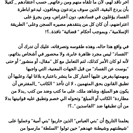
أخر ناقد لهم، لأن ما تلقاه منهم ومن رعاتهم_ حسب اعتقادهم _ كفيلا
بأن يردع البقية، الذين سوف يرتدعون ويخافون، ليدعو اباطرة
الفساد يؤغلون في فسادهم، دون أعتراض، ومن يجرؤ على
اعتراضهم، أن كان كل من ينتقدهم مصيره السجن وعلى” الطريقة
الإسلامية”، وبموجب أحكام ” قضائية” نافذة..؟!
في واقع هذا حاله، وهذه طقوسه وتصرفاته، عليك أن تدرك أن
“الفساد” ليس مجرد ظاهرة عابرة، ولا محصور في أشخاص بذاتهم،
لأنه لو كان الأمر كذلك، لتم التعامل مع كل “مقال، أو منشور” أو حتى
“بوست عن الفساد” من قبل الجهات المعنية، التي واجبها
ومهمتها،يفرض عليها أعتبار كل ما ينشر باعتباره بلاغا لها، وعليها أن
تطبق القانون بحق المتهمين ، لا ان تأخذ ” الكاتب” _المفترض أن
يكون هو المبلغ، وشاهد ملك، على ما كتب وضد من كتب _بدلا من
مطاردة” الكاتب أو المبلغ” وتحوله الي خصم وتطبق عليه قوانينها بدلا
من أن تطبقها ضد “الفاسدين “..؟!
يعلمنا التاريخ أن “بني العباس” الذين حاربوا “بني أمية” وعملوا على
“شيطنتهم وشيطنة عهدهم” حين تولوا “السلطة” مارسوا من