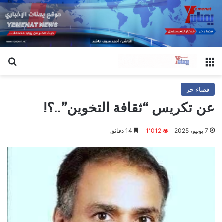
القائمة
بح
فضاء حر
عن تكريس “ثقافة التخوين”..؟!
7 يونيو، 2025
1٬012
14 دقائق