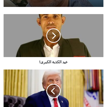
عيد
الكذبة
الكبرى!
عيد الكذبة الكبرى!
ترامب:
أوكرانيا
منحت
روسيا
مبررا
واضحا
لقصفها
بشدة