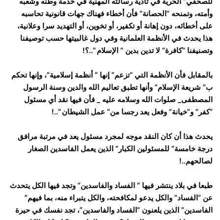
للصحفي” الحرية في تأدية رسالته المهنية في خدمة وطنه وشعبه
وأمته، وتمنحه “الحصانة” فأن أخطاء فهناك جهات قانونية تحاسبه
على أخطائه، دون إهانة أو تكفير، أو تخوين، أو التهديد سرا وعلانية،
هذا يحدث في الأنظمة العلمانية وفي دول غالبيتها حسب توصيفنا
وتصنيفنا “كافرة” لا تدين بدين ” الإسلام “..؟!
بالمقابل فأن الأنظمة التي “تزعم” إنها ” أنظمة إسلامية”، وإنها تحكم
ب” شريعة الإسلام” وأنها تطبق تعاليم الله والدين وسنة الرسول
المصطفى_ صلوات الله وسلامه عليه _ فأن فيها نقد أي مسئول
“كفر” و”خيانة” وفعل يعد رجسا من” عمل الشيطان “..!
يحدث هذا أن كان النقد موجه لمجرد مسئول يعد في مرتبة مرافق
درجة خامسة” للمسئولين الكبار” الذين يعمل الفاسدين الصغار
لصالحهم..!
طبعا في بلاد ينتشر فيها ” الفساد والفاسدين” وتجد فيها الكل يتحدث
عن “الفساد” والكل يدعو لمكافحته، والكل يتبراء منه، بما فيهم”
الفاسدين” الذين يلعنون “الفساد والفاسدين”، تجد نفسك في حيرة