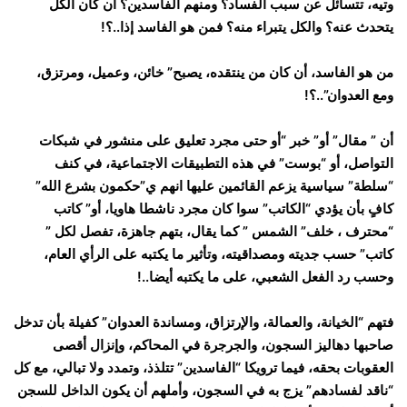
وتيه، تتسائل عن سبب الفساد؟ ومنهم الفاسدين؟ ان كان الكل
يتحدث عنه؟ والكل يتبراء منه؟ فمن هو الفاسد إذا..؟!
من هو الفاسد، أن كان من ينتقده، يصبح” خائن، وعميل، ومرتزق،
ومع العدوان”..؟!
أن ” مقال” أو” خبر “أو حتى مجرد تعليق على منشور في شبكات
التواصل، أو “بوست” في هذه التطبيقات الاجتماعية، في كنف
“سلطة” سياسية يزعم القائمين عليها انهم ي”حكمون بشرع الله”
كافٍ بأن يؤدي “الكاتب” سوا كان مجرد ناشطا هاويا، أو” كاتب
“محترف ، خلف” الشمس ” كما يقال، بتهم جاهزة، تفصل لكل ”
كاتب” حسب جديته ومصداقيته، وتأثير ما يكتبه على الرأي العام،
وحسب رد الفعل الشعبي، على ما يكتبه أيضا..!
فتهم “الخيانة، والعمالة، والإرتزاق، ومساندة العدوان” كفيلة بأن تدخل
صاحبها دهاليز السجون، والجرجرة في المحاكم، وإنزال أقصى
العقوبات بحقه، فيما ترويكا “الفاسدين” تتلذذ، وتمدد ولا تبالي، مع كل
“ناقد لفسادهم” يزج به في السجون، وأملهم أن يكون الداخل للسجن