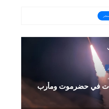
نجر
ي
ات في حضرموت ومأرب