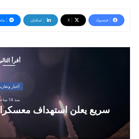
فيسبوك
‫X
لينكدإن
ماس
أقرأ التال
أخبار وتقارير
منذ 14 ساعة
سريع يعلن استهداف معسكر