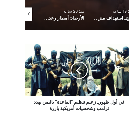
ساعة
منذ 20 ساعة
منذ يوم واحد
لحج.. استهداف منزل برلماني بقنبلة هجومية
الأرصاد: أمطار رعدية مصحوبة بحبات البرد ورياح هابطة
ر..
م
يم
قاعدة"
يمن
د
مب
خصيات
في أول ظهور.. زعيم تنظيم "القاعدة" باليمن يهدد
يكية
ترامب وشخصيات أمريكية بارزة
زة