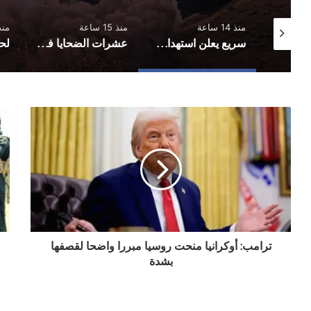
منذ 14 ساعة
منذ 15 ساعة
منذ 19 
تأجيل مباراة في الحديدة بعد تعليق اتحاد كرة القدم مختلف المسابقات في المحافظة
سريع يعلن استهداف معسكرات في حضرموت ومأرب
عشرات الضحايا في هجمات صاروخية استهدفت معسكرات لقوات الطوارئ
ترامب:
في
أوكرانيا
أول
منحت
ظهو
روسيا
زعي
مبررا
تنظ
واضحا
"ال
لقصفها
بال
بشدة
يهد
ترا
ترامب: أوكرانيا منحت روسيا مبررا واضحا لقصفها
وش
أمر
بشدة
بار