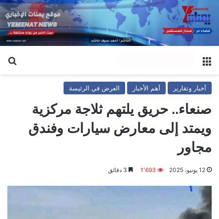
القائمة
بح
أخبار وتقارير
أهم الأخبار
العرض في الرئيسة
صنعاء.. حريق يلتهم ثلاجة مركزية
ويمتد إلى معارض سيارات وفندق
مجاور
12 يونيو، 2025
1٬693
3 دقائق