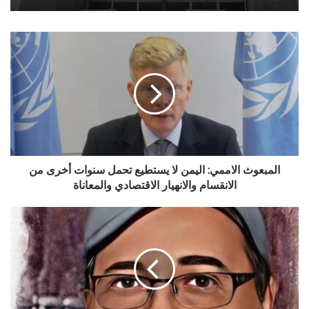
المبعوث
الاممي:
اليمن
لا
يستطيع
تحمل
سنوات
أخرى
من
الانقسام
المبعوث الاممي: اليمن لا يستطيع تحمل سنوات أخرى من
والانهيار
الانقسام والانهيار الاقتصادي والمعاناة
الاقتصادي
والمعاناة
مفارقات
الحداثة
ومابعد
الحداثة
بين
(نحن
و