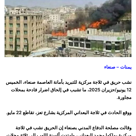
يمنات – صنعاء
نشب حريق في ثلاجة مركزية للتبريد بأمانة العاصمة صنعاء، الخميس
12 يونيو/حزيران 2025، ما تشبب في إلحاق اضرار فادحة بمحلات
مجاورة.
ووقع الحادث في ثلاجة البعداني المركزية بشارع تعز، تقاطع 22 مايو.
وقالت مصلحة الدفاع المدني بصنعاء إن الحريق نشب في ثلاجة
مركزية يملكها محمد البعداني، وامتدت ألسنة اللهب إلى ثلاثة محلات