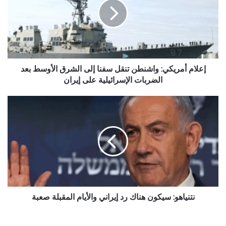
تنقل
سفنا
إلى
الشرق
الأوسط
بعد
الضربات
إعلام أمريكي: واشنطن تنقل سفنا إلى الشرق الأوسط بعد
الإسرائيلية
الضربات الإسرائيلية على إيران
على
إيران
نتنياهو:
سيكون
هناك
رد
إيراني
والأيام
المقبلة
صعبة
نتنياهو: سيكون هناك رد إيراني والأيام المقبلة صعبة