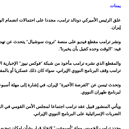
يمنات
علق الرئيس الأميركي دونالد ترامب، مجددا على احتمالات انضمام الو
إيران.
ونشر ترامب مقطع فيديو على منصة “تروث سوشيال” يتحدث عن تهديده
فيه: “الوقت وحده كفيل بأن يخبرنا”.
والمقطع الذي نشره ترامب مأخوذ من شبكة “فوكس نيوز” الإخبارية ال
ترامب وقف البرنامج النووي الإيراني، سواء كان ذلك عسكريا أو بالم
وتحدث ثيسن عن “الفرصة الأخيرة” لإيران، في إشارة إلى مهلة أسبوع
لبرنامج طهران النووي.
ويأتي المنشور قبيل عقد ترامب اجتماعا لمجلس الأمن القومي في الب
الضربات الإسرائيلية على البرنامج النووي الإيراني.
وحدد ترامب الخميس مهلة “أسبوعين” لاتخاذ قرار بشأن إمكان توجيه الو