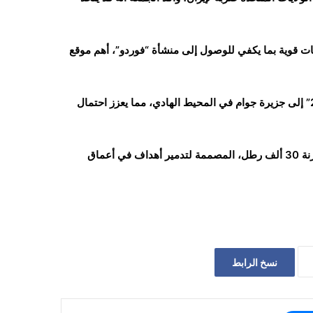
ينات قوية بما يكفي للوصول إلى منشأة “فوردو”، أهم موقع
والسبت ذكرت “رويترز” أن الولايات المتحدة بدأت تنقل قاذفات “بي 2” إلى جزيرة جوام في المحيط الهادي، مما يعزز احتمال
ويمكن تجهيز القاذفة “بي 2” لحمل القنابل الأميركية “جي بي يو 57″ زنة 30 ألف رطل، المصممة لتدمير أهداف في أعماق
نسخ الرابط