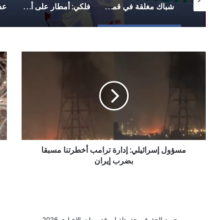
شباك مغلقة في قمة دوري الدرجة الأولى.. أهلي صنعاء يوقف انتصارات شعب حضرموت
فلكي: أمطار على أجزاء واسعة من صنعاء بالتزامن مع تحسن نسبي للأمطار على مستوى البلاد
عدن.. البنك المركزي يوقف تراخيص ثلاث منشآت صرافة ويغلق مقراتها
مسؤول
الت
إسرائيلي:
الا
إدارة
يعل
ترامب
عن
أخطرتنا
هج
مسبقا
امر
بضرب
عل
إيران
من
نوو
مسؤول إسرائيلي: إدارة ترامب أخطرتنا مسبقا
واس
تتح
بضرب إيران
عن
تنس
وضر
قوي
جميع الحقوق محفوظة لموقع يمنات الإخباري 2026