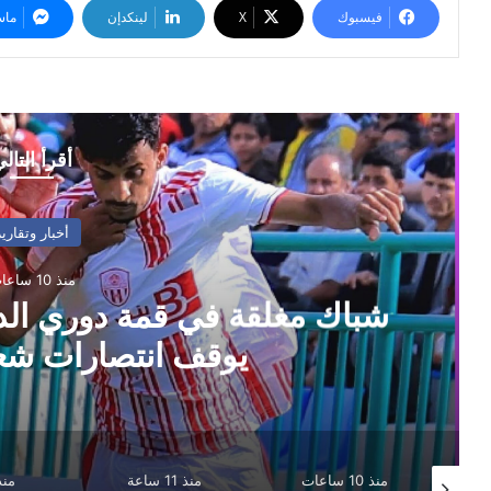
فيسبوك
‫X
لينكدإن
ماس
أقرأ التال
أخبار وتقارير
منذ 11 ساعة
فلكي: أمطار على أجزاء واسعة
تحسن نسبي للأمطار عل
منذ 11 ساعة
منذ يوم واحد
منذ