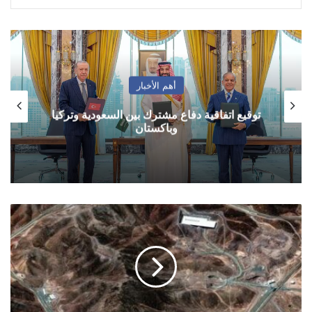
أهم الأخبار
توقيع اتفاقية دفاع مشترك بين السعودية وتركيا
وباكستان
التلفزيون
الايراني
يعلن
عن
هجوم
امريكي
على