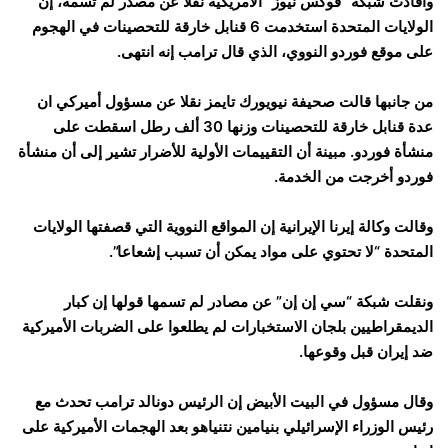
وافادت شبكة “فوكس نيوز” الامريكية نقلا عن مصدر لم تسمه، إن
الولايات المتحدة استخدمت 6 قنابل خارقة للتحصينات في الهجوم
على موقع فوردو النووي، الذي قال ترامب إنه انتهى.
من جانبها قالت صحيفة نيويورك تايمز نقلا عن مسؤول أميركي ان
عدة قنابل خارقة للتحصينات وزنها 30 ألف رطل اسقطت على
منشأة فوردو. مبينة أن التقييمات الأولية للأضرار تشير إلى أن منشأة
فوردو أخرجت من الخدمة.
وقالت وكالة إيرنا الإيرانية إن المواقع النووية التي قصفتها الولايات
المتحدة “لا تحتوي على مواد يمكن أن تسبب إشعاعا”.
ونقلت شبكة “سي إن إن” عن مصادر لم تسمها قولها إن كبار
الديمقراطيين بلجان الاستخبارات لم يطلعوا على الضربات الأميركية
ضد إيران قبل وقوعها.
وقال مسؤول في البيت الأبيض إن الرئيس دونالد ترامب تحدث مع
رئيس الوزراء الإسرائيلي بنيامين نتنياهو بعد الهجمات الأميركية على