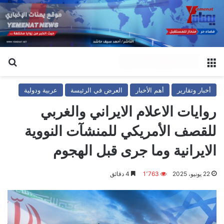
القائمة
بح
أخبار وتقارير
أهم الأخبار
العرض في الرئيسة
عربية ودولية
روايات الاعلام الايراني والغربي
للقصف الأمريكي للمنشآت النووية
الايرانية وما جرى قبل الهجوم
22 يونيو، 2025
1٬763
4 دقائق