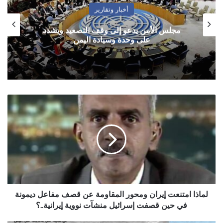
أخبار وتقارير
مجلس الأمن يدعو إلى وقف التصعيد ويشدد
على وحدة وسيادة اليمن
لماذا
امتنعت
إيران
ومحور
المقاومة
عن
قصف
مفاعل
ديمونة
في
لماذا امتنعت إيران ومحور المقاومة عن قصف مفاعل ديمونة
حين
في حين قصفت إسرائيل منشآت نووية إيرانية..؟
قصفت