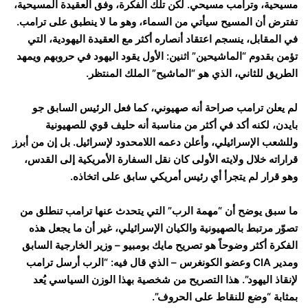
مسيحية، وترامب مسيحي. لكن تلك الفكرة، وفق العقيدة المسيحية،
تفترض أن المسيح سيأتي من السماء، وهو ما لا ينطبق على ترامب.
في المقابل، ينسجم اعتقاد أنصاره أكثر مع العقيدة اليهودية، التي
تؤمن بقدوم “الماشيحين” اثنين: الأول يقود اليهود في حروبهم ويمهد
الطريق للثاني، الذي هو “الماشيح” الملك المنتظر.
لم يعلن ترامب صراحة أنه صهيوني، كما فعل الرئيس السابق جو
بايدن، لكنه أكد في أكثر من مناسبة أنه حليف قوي للصهيونية
وللشعب الإسرائيلي، وأعلن دعمه اللامحدود لإسرائيل. بل إن من أبرز
قراراته خلال ولايته الأولى كان نقل السفارة الأمريكية إلى القدس،
وهو قرار لم يتجرأ أي رئيس أمريكي سابق على اتخاذه.
ما سبق يوضح أن “مهمة الرب” التي يتحدث عنها ترامب تنطلق من
تصوّر مرتبط بالصهيونية والكيان الإسرائيلي، غير أن ما يجعل هذه
الفكرة أكثر وضوحاً هو تصريح مايك بومبيو – وزير الخارجية السابق
ومدير CIA وعضو الكونغرس – الذي قال فيه: “الرب أرسل ترامب
لإنقاذ اليهود”. هذا التصريح من شخصية بهذا الوزن السياسي يُعد
بمثابة “وضع للنقاط على الحروف”.