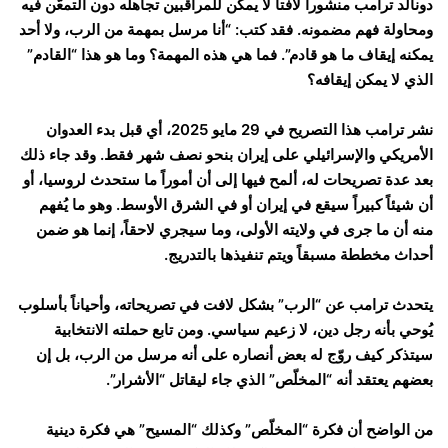
دونالد ترامب منشوراً لافتاً لا يمكن للمراقبين تجاهله دون التمعّن فيه
ومحاولة فهم مضمونه. فقد كتب: “أنا مرسل بمهمة من الرب، ولا أحد
يمكنه إيقاف ما هو قادم”. فما هي هذه المهمة؟ وما هو هذا “القادم”
الذي لا يمكن إيقافه؟
نشر ترامب هذا التصريح في 29 مايو 2025، أي قبل بدء العدوان
الأمريكي والإسرائيلي على إيران بنحو نصف شهر فقط. وقد جاء ذلك
بعد عدة تصريحات له، ألمح فيها إلى أن أموراً ما ستحدث لروسيا، أو
أن شيئاً كبيراً سيقع في إيران أو في الشرق الأوسط. وهو ما يُفهم
منه أن ما جرى في ولايته الأولى، وما سيجري لاحقاً، إنما هو ضمن
أحداث مخططة مسبقاً ويتم تنفيذها بالتدريج.
يتحدث ترامب عن “الرب” بشكل لافت في تصريحاته، وأحياناً بأسلوب
يُوحي بأنه رجل دين، لا زعيم سياسي. ومن تابع حملته الانتخابية
سيتذكر كيف روّج له بعض أنصاره على أنه مرسل من الرب، بل إن
بعضهم يعتقد أنه “المخلّص” الذي جاء ليقاتل “الأشرار”.
من الواضح أن فكرة “المخلّص” وكذلك “المسيح” هي فكرة دينية