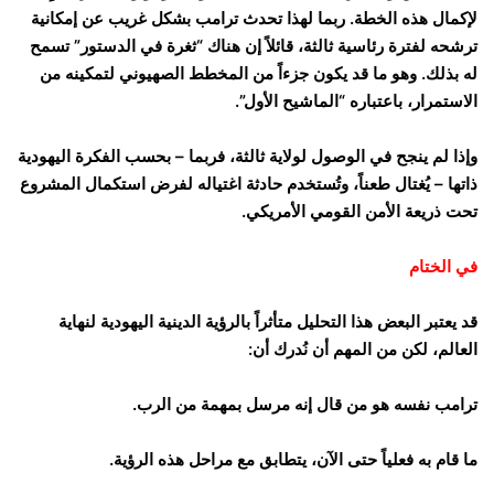
لإكمال هذه الخطة. ربما لهذا تحدث ترامب بشكل غريب عن إمكانية
ترشحه لفترة رئاسية ثالثة، قائلاً إن هناك “ثغرة في الدستور” تسمح
له بذلك. وهو ما قد يكون جزءاً من المخطط الصهيوني لتمكينه من
الاستمرار، باعتباره “الماشيح الأول”.
وإذا لم ينجح في الوصول لولاية ثالثة، فربما – بحسب الفكرة اليهودية
ذاتها – يُغتال طعناً، وتُستخدم حادثة اغتياله لفرض استكمال المشروع
تحت ذريعة الأمن القومي الأمريكي.
في الختام
قد يعتبر البعض هذا التحليل متأثراً بالرؤية الدينية اليهودية لنهاية
العالم، لكن من المهم أن نُدرك أن:
ترامب نفسه هو من قال إنه مرسل بمهمة من الرب.
ما قام به فعلياً حتى الآن، يتطابق مع مراحل هذه الرؤية.