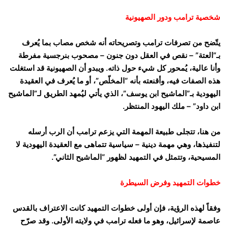
شخصية ترامب ودور الصهيونية
يتّضح من تصرفات ترامب وتصريحاته أنه شخص مصاب بما يُعرف
بـ”العتة” – نقص في العقل دون جنون – مصحوب بنرجسية مفرطة
وأنا عالية، يُمحور كل شيء حول ذاته. ويبدو أن الصهيونية قد استغلت
هذه الصفات فيه، وأقنعته بأنه “المخلّص”، أو ما يُعرف في العقيدة
اليهودية بـ”الماشيح ابن يوسف”، الذي يأتي ليُمهد الطريق لـ”الماشيح
ابن داود” – ملك اليهود المنتظر.
من هنا، تتجلى طبيعة المهمة التي يزعم ترامب أن الرب أرسله
لتنفيذها، وهي مهمة دينية – سياسية تتماهى مع العقيدة اليهودية لا
المسيحية، وتتمثل في التمهيد لظهور “الماشيح الثاني”.
خطوات التمهيد وفرض السيطرة
وفقاً لهذه الرؤية، فإن أولى خطوات التمهيد كانت الاعتراف بالقدس
عاصمة لإسرائيل، وهو ما فعله ترامب في ولايته الأولى. وقد صرّح