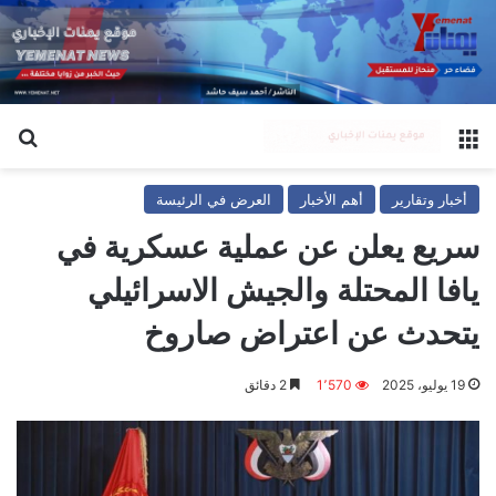
القائمة
بح
أخبار وتقارير
أهم الأخبار
العرض في الرئيسة
سريع يعلن عن عملية عسكرية في
يافا المحتلة والجيش الاسرائيلي
يتحدث عن اعتراض صاروخ
19 يوليو، 2025
1٬570
2 دقائق