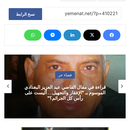
نسخ الرابط
فضاء حر
قراءة في مقال القاضي عبد العزيز البغدادي
الموسوم بـ “الإفقار والتجهيل… أليست على
رأس كل الجرائم؟”
فرض