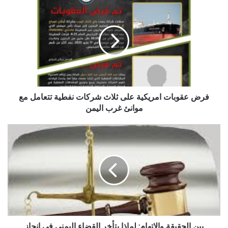
عقوبات
امريكية
على
ثلاث
شركات
نفطية
تتعامل
مع
موانئ
فرض عقوبات امريكية على ثلاث شركات نفطية تتعامل مع
غرب
موانئ غرب اليمن
اليمن
بين
الحقيقة
والاتهام:
لماذا
يتأخر
القضاء
اليمني
في
انجاز
القضايا..؟
بين الحقيقة والاتهام: لماذا يتأخر القضاء اليمني في انجاز