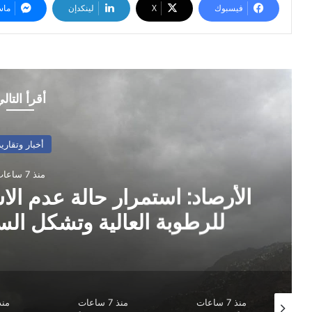
فيسبوك
‫X
لينكدإن
ماس
أقرأ التال
أخبار وتقارير
منذ 7 ساعات
المبعوث الأممي يحذر من عود
ويدعو الأطراف لضبط النفس
منذ 7 ساعات
منذ 8 ساعات
منذ 17 