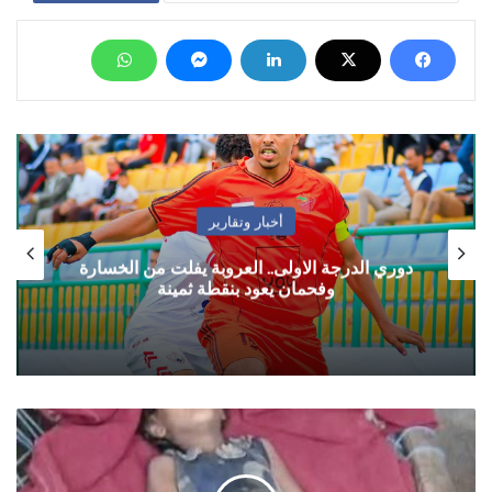
أخبار وتقارير
دوري الدرجة الاولى.. العروبة يفلت من الخسارة
وفحمان يعود بنقطة ثمينة
طفلة
نازحة
في
حجة..