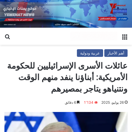
القائمة
بح
أهم الأخبار
عربية ودولية
عائلات الأسرى الإسرائيليين للحكومة
الأمريكية: أبناؤنا ينفد منهم الوقت
ونتنياهو يتاجر بمصيرهم
26 يوليو، 2025
1٬134
6 دقائق