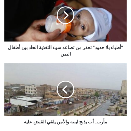
حدود"
تحذر
من
تصاعد
سوء
التغذية
الحاد
بين
"أطباء بلا حدود" تحذر من تصاعد سوء التغذية الحاد بين أطفال
أطفال
اليمن
اليمن
مأرب..
أب
يذبح
ابنته
والأمن
يلقي
القبض
عليه
مأرب.. أب يذبح ابنته والأمن يلقي القبض عليه