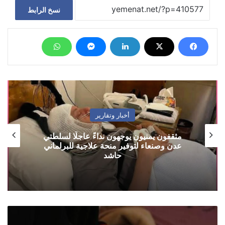
نسخ الرابط
أخبار وتقارير
مثقفون يمنيون يوجهون نداءً عاجلًا لسلطتي
عدن وصنعاء لتوفير منحة علاجية للبرلماني
حاشد
"أطباء
بلا