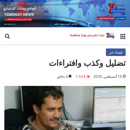
القائمة
بح
فضاء حر
تضليل وكذب وافتراءات
13 أغسطس، 2025
1٬034
5 دقائق