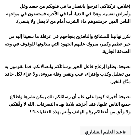
(خلاص، تركناكم، افرحوا بانتصار ما في قلوبكم من حسد وغل
وأمراض نفسية. وهذا في الدنيا، أما في الآخرة فستقفون في مواجهة
الناس الذين حرمتموهم ماء الشرب أمام من لا يضل ولا ينسى).
نكرر تهانينا للمشائخ والنافذين بنجاحهم في عرقلة ما سعينا إليه من
خير عظيم وكبير، مبروك عليهم الجهود التي يبذلونها للوقوف في وجه
الصدقة الجارية.
نصيحة: بطلوا إزعاج فاعل الخير برسائلكم واتصالاتكم، فما تقومون به
من تضليل وكذب وافتراء، عيب ونقص وقلة مروءة، ولا عزاء لكل حاقد
منّاع للخير.
نصيحة أخيرة: كونوا على علم أن رسائلكم تلك يمكن نشرها واطلاع
جميع الناس عليها، فقد أخزيتم بلادنا بهذه التصرفات. الله لا وفّقكم،
ولا وفّق من أعطاكم رقم الهاتف وأنتم بهذه العقليات؟!!
عبد العليم العشاري