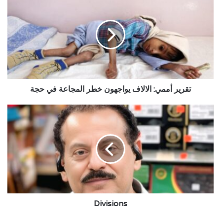
أممي:
الالاف
يواجهون
خطر
المجاعة
في
حجة
تقرير أممي: الالاف يواجهون خطر المجاعة في حجة
Divisions
Divisions