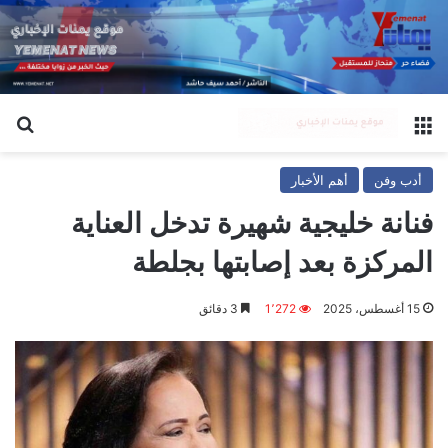
القائمة
بح
أدب وفن
أهم الأخبار
فنانة خليجية شهيرة تدخل العناية
المركزة بعد إصابتها بجلطة
15 أغسطس، 2025
1٬272
3 دقائق