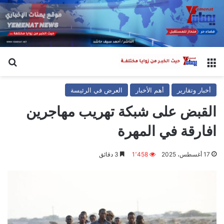
القائمة
بح
أخبار وتقارير
أهم الأخبار
العرض في الرئيسة
القبض على شبكة تهريب مهاجرين
افارقة في المهرة
17 أغسطس، 2025
1٬458
3 دقائق