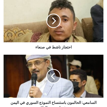
احتجاز
ناشط
في
صنعاء
احتجاز ناشط في صنعاء
السامعي:
الحالمون
باستنساخ
النموذج
السوري
في
اليمن
منفصلون
عن
الواقع
السامعي: الحالمون باستنساخ النموذج السوري في اليمن