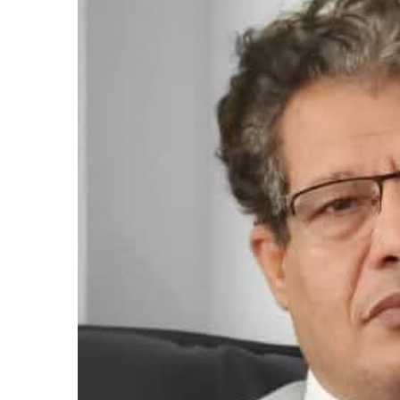
المركزي
يوقف
التعامل
مع
منشأتي
منذ أسبوع واحد
صرافة
لذهب في صنعاء
صنعاء.. البنك المركزي يوقف ا
منشأتي صرافة