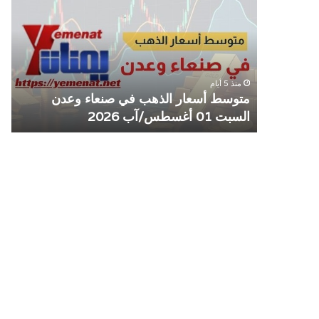
الذهب
الم
في
يوق
صنعاء
التع
وعدن
مع
السبت
منش
منذ 5 أيام
01
صرا
مل مع
متوسط أسعار الذهب في صنعاء وعدن
ص
أغسطس/
السبت 01 أغسطس/آب 2026
م
آب
2026