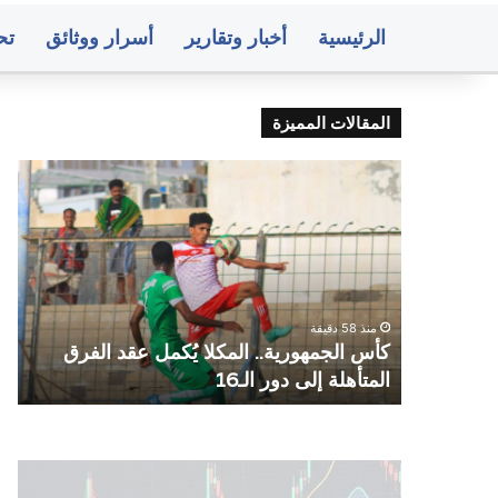
الرئيسية
أخبار وتقارير
أسرار ووثائق
تح
المقالات المميزة
كأس
واش
الجمهورية..
تخ
المكلا
تمثي
يُكمل
الد
عقد
لدى
الفرق
الي
المتأهلة
بعد
منذ 58 دقيقة
إلى
مغا
ات
كأس الجمهورية.. المكلا يُكمل عقد الفرق
و
دور
فاج
المتأهلة إلى دور الـ16
ا
الـ16
متوسط
صنعا
أسعار
البن