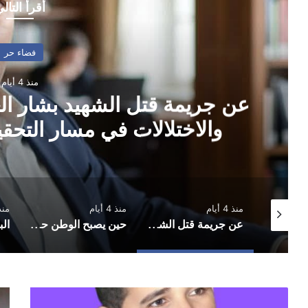
أقرأ التال
فضاء حر
منذ 4 أيام
عن جريمة قتل الشهيد بشار ال
والاختلالات في مسار التحقي
منذ 4 أيام
منذ 4 أيام
منذ 6 أ
غبارٌ على الرفوف ورمادٌ في الروح: يوميات رجلٍ يطحنه العوز
عن جريمة قتل الشهيد بشار العبسي.. ملخص التجاوزات والاختلالات في مسار التحقيق في نيابة دمنة خدير
حين يصبح الوطن حقيبة والبحر مقبرة: اللجوء والهجرة بين القانون ووجع الإنسان
من
شر
الوفاء
تعز