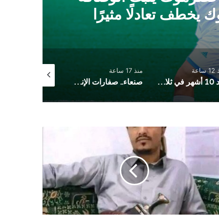
ك يخطف تعادلًا مثيرًا
ساعة
منذ 17 ساعة
منذ 21 ساعة
بعد 10 أشهر في ثلاجة المستشفى .. وفاء صدام الباشا المخلافي تُوارى الثرى وسط انتظار ان تقول العدالة كلمتها
صنعاء.. صفارات الإنذار تدوي في السائلة وأمطار هي الأغزر منذ بداية الموسم
فراج
..
ع
مان
شف
ل