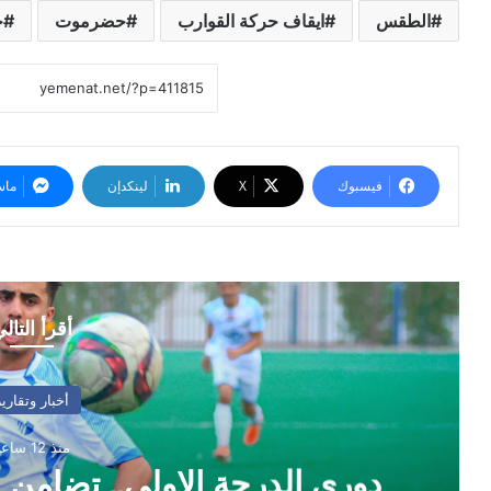
الطقس
ايقاف حركة القوارب
حضرموت
خ
فيسبوك
‫X
لينكدإن
ماس
أقرأ التال
أخبار وتقارير
منذ 12 ساعة
دوري الدرجة الاولى.. تضامن