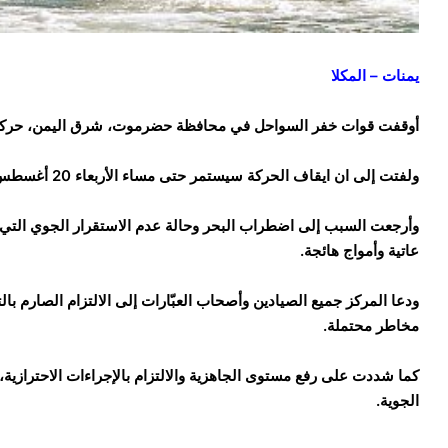
يمنات – المكلا
أوقفت قوات خفر السواحل في محافظة حضرموت، شرق اليمن، حركة ا
ولفتت إلى ان ايقاف الحركة سيستمر حتى مساء الأربعاء 20 أغسطس/آب 2025، حرصًا على سلامة الصيادين والمسافرين.
وأرجعت السبب إلى اضطراب البحر وحالة عدم الاستقرار الجوي التي حذ
عاتية وأمواج هائجة.
ودعا المركز جميع الصيادين وأصحاب العبّارات إلى الالتزام الصارم بالت
مخاطر محتملة.
كما شددت على رفع مستوى الجاهزية والالتزام بالإجراءات الاحترازية، 
الجوية.