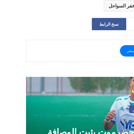
فر السواحل
نسخ الرابط
نجر
ي
 حضرموت يثبت الوصافة