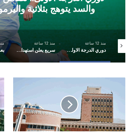
والسد يتوهج بثلاثية واليرمو
منذ 12 ساعة
منذ 12 ساعة
منذ 12 
توقيع اتفاقية دفاع مشترك بين السعودية وتركيا وباكستان
دوري الدرجة الاولى.. تضامن حضرموت يثبت الوصافة والسد يتوهج بثلاثية واليرموك يخطف تعادلًا مثيرًا
سريع يعلن استهداف تحشيدات عسكرية في مأرب
البنك
بعد
المركزي
الإ
في
عنه
صنعاء
مان
يمنع
سلي
تحويل
يك
أموال
ما
الاستيراد
حص
إلى
له