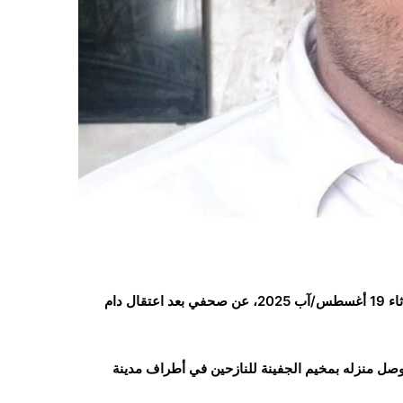
أفرجت السلطات الأمنية بمدينة مأرب، شمال شرق اليمن، صباح الثلاثاء 19 أغسطس/آب 2025، عن صحفي بعد اعتقال دام
ل منزله بمخيم الجفينة للنازحين في أطراف مدينة