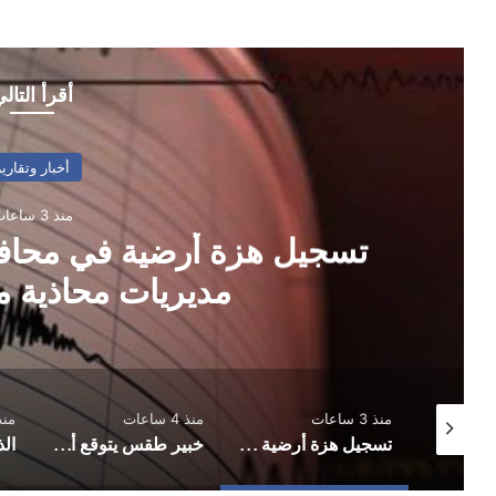
أقرأ التال
أخبار وتقارير
منذ 3 ساعات
تسجيل هزة أرضية في محاف
مديريات محاذية م
منذ 3 ساعات
منذ 4 ساعات
منذ 17 
سريع يعلن استهداف منشأة نفطية سعودية
تسجيل هزة أرضية في محافظة إب شعر بها سكان مديريات محاذية من ذمار وتعز
خبير طقس يتوقع أمطارًا غزيرة على عدة محافظات يمنية ويحذر من البرد والسيول