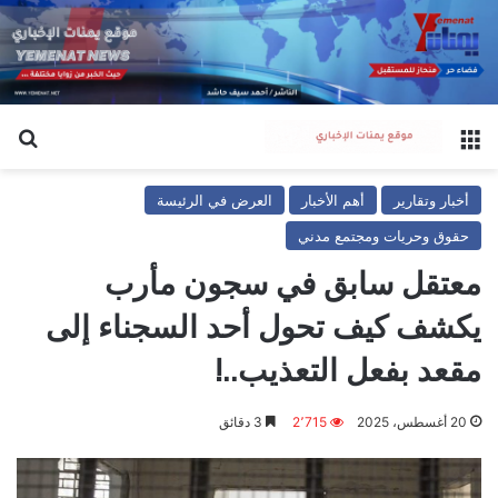
القائمة
بح
أخبار وتقارير
أهم الأخبار
العرض في الرئيسة
حقوق وحريات ومجتمع مدني
معتقل سابق في سجون مأرب
يكشف كيف تحول أحد السجناء إلى
مقعد بفعل التعذيب..!
20 أغسطس، 2025
2٬715
3 دقائق