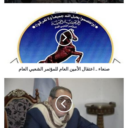
صنعاء
..
اعتقال
الأمين
العام
للمؤتمر
الشعبي
العام
صنعاء .. اعتقال الأمين العام للمؤتمر الشعبي العام
السفير
أبو
رأس
يوضح
بشأن
الأنباء
المتداولة
حول