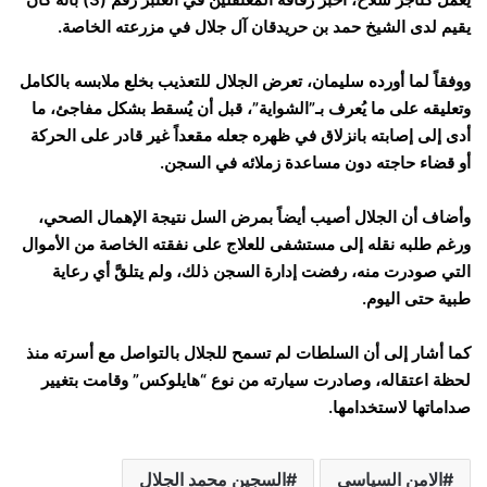
يقيم لدى الشيخ حمد بن حريدقان آل جلال في مزرعته الخاصة.
ووفقاً لما أورده سليمان، تعرض الجلال للتعذيب بخلع ملابسه بالكامل
وتعليقه على ما يُعرف بـ”الشواية”، قبل أن يُسقط بشكل مفاجئ، ما
أدى إلى إصابته بانزلاق في ظهره جعله مقعداً غير قادر على الحركة
أو قضاء حاجته دون مساعدة زملائه في السجن.
وأضاف أن الجلال أصيب أيضاً بمرض السل نتيجة الإهمال الصحي،
ورغم طلبه نقله إلى مستشفى للعلاج على نفقته الخاصة من الأموال
التي صودرت منه، رفضت إدارة السجن ذلك، ولم يتلقَّ أي رعاية
طبية حتى اليوم.
كما أشار إلى أن السلطات لم تسمح للجلال بالتواصل مع أسرته منذ
لحظة اعتقاله، وصادرت سيارته من نوع “هايلوكس” وقامت بتغيير
صداماتها لاستخدامها.
الامن السياسي
السجين محمد الجلال