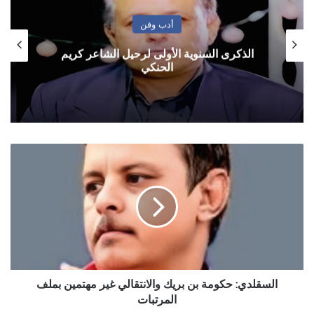
أدب وفن
الذكرى السنوية الأولى لرحيل الشاعر كريم
الحنكي
السقلدي:
حكومة
بن
بريك
والانتقالي
غير
مهتمين
بملف
المرتبات
السقلدي: حكومة بن بريك والانتقالي غير مهتمين بملف
المرتبات