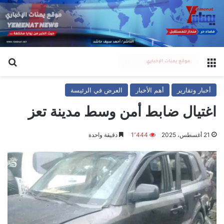
القائمة
بح
أخبار وتقارير
أهم الأخبار
العرض في الرئيسة
اغتيال ضابط أمن وسط مدينة تعز
21 أغسطس، 2025
1٬444
دقيقة واحدة