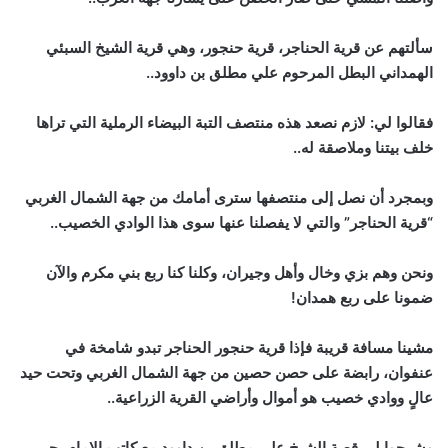
سألتهم عن قرية الحناجر، قرية حنجور، وهي قرية الشيخ السبئي
الهمداني البطل المرحوم علي مطلق بن داوود..
فقالوا لي: لازم نصعد هذه منتصف التبة البيضاء الرملية التي تراها
خلف بيتنا وملاصقة له..
وبمجرد أن نصل إلى منتصفها سترى أمامك من جهة الشمال الغربي
“قرية الحناجر” والتي لا يفصلنا عنها سوى هذا الوادي الخصيب..
ونحن وهم بزي وخال وأهل وجيران، وكلنا كنا ربع بني مكرم والآن
ضمونا على ربع همدان!
مشينا مسافة قريبة فإذا قرية حنجور الحناجر تبدو شامخة في
عنفوان، رابضة على حصن حصين من جهة الشمال الغربي وتحت حيد
عالٍ ووادي خصيب هو أموال وأراضي القرية الزراعية..
وشرحوا لي قصة الشيخ علي مطلق بن داوود مع كاتب الإمام يحيى،