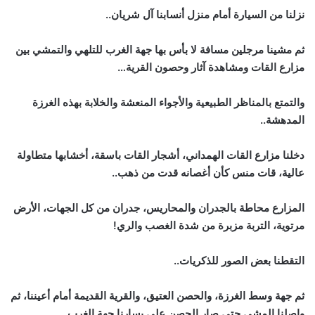
نزلنا من السيارة أمام منزل أنسابنا آل شريان..
ثم مشينا مرجلين مسافة لا بأس بها جهة الغرب للتلهي والتمشي بين
مزارع القات ومشاهدة آثار وحصون القرية…
والتمتع بالمناظر الطبيعية والأجواء المنعشة والخلابة بهذه الغرزة
المدهشة..
دخلنا مزارع القات الهمداني، أشجار القات باسقة، أخشابها متطاولة
عالية، قات منس كأن أغصانه قدت من ذهب..
المزارع محاطة بالجدران والمحاريس، جدران من كل الجهات، الأرض
مرتوية، التربة مزبرة من شدة الغصب والري!
التقطنا بعض الصور للذكريات..
ثم جهة وسط الغرزة، والحصن العتيق، والقرية القديمة أمام أعيننا، ثم
واصلنا المشي حتى صار الحصن على يسارنا جهة الغرب..