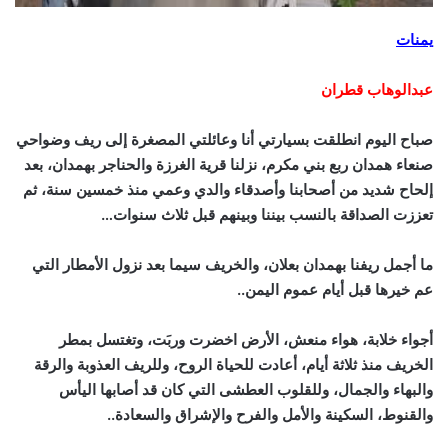
يمنات
عبدالوهاب قطران
صباح اليوم انطلقت بسيارتي أنا وعائلتي المصغرة إلى ريف وضواحي
صنعاء همدان ربع بني مكرم، نزلنا قرية الغرزة والحناجر بهمدان، بعد
إلحاح شديد من أصحابنا وأصدقاء والدي وعمي منذ خمسين سنة، ثم
تعززت الصداقة بالنسب بيننا وبينهم قبل ثلاث سنوات…
ما أجمل ريفنا بهمدان بعلان، والخريف سيما بعد نزول الأمطار التي
عم خيرها قبل أيام عموم اليمن..
أجواء خلابة، هواء منعش، الأرض اخضرت وربَت، وتغتسل بمطر
الخريف منذ ثلاثة أيام، أعادت للحياة الروح، وللريف العذوبة والرقة
والبهاء والجمال، وللقلوب العطشى التي كان قد أصابها اليأس
والقنوط، السكينة والأمل والفرح والإشراق والسعادة..