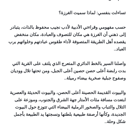
تساءلت بنفسي: لماذا سميت الغرزة؟
حسب مفهومي وقراءتي الأدبية لأدب نجيب محفوظ بالذات، يتبادر
إلى ذهني أن الغرزة هي مكان للتصوف والعبادة، مكان منخفض
يقصده أهل الطريقة المتصوفة لأداء طقوس عبادتهم وخلواتهم برب
العباد..
واصلنا السير بالخط الدائري المتعرج الذي يلتف على القرية التي
بدت رابضة أعلى حصن حصين أعلى الجبل، ومن تحتها تلال ووديان
وصفوح جبلية صخرية بيضاء رميلة..
والبيوت القديمة الحصينة أعلى الحصن، والبيوت الحديثة والعصرية
ابتعدت مسافة مئات الأمتار جهة الشرق والجنوب، وموزعة على
التلال والتباب والصخور الرملية البيضاء التي تتوزع حول البيوت
الجديدة، وكأنها أرصفة طبيعية بلطتها ونسجتها يد الطبيعة بأجمل
شكل وحلة..