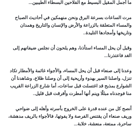
ما أجمل المقيل البسيط مع الفلاحين البسطاء الطيبين…
مرت الساعات بسرعة البرق ونحن منهمكين في أحاديث الصباح
والمساء المتعلقة بالزراعة والأرض والإنسان والتاريخ وهمدان
وتاريخها وأمجادها التليدة..
وقبل أن يحل المساء استأذنا، وهم يلحون أن نجلس ضيفانهم إلى
الغد فاعتذرنا…
وعدنا إلى صنعاء قبل أن يحل المساء، والأجواء غائمة والأمطار تكاد
تنزل، واصلنا السير بهدوء وأريحية إلى أن وصلنا ظلاع، وشاهدنا أن
الشوارع بمذبح قد اغتسلت قبل ساعات، أما شارع الزراعة القريب
منا فوجدناه مبللًا وينم أنها أمطرت وأفرقت قبل قليل..
أنصح كل من عنده قدرة على الخروج بأسرته وأهله إلى ضواحي
وريف صنعاء أن يقتنص الفرصة ولا يفوتها، فالأجواء بالريف مدهشة،
ساحرة، ممتعة، منعشة، خلابة…