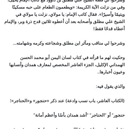
وفي من نزلت الآية الكريمة: «ويطعمون الطعام على حبه مسكينًا
ويتيمًا وأسيرًا». فقال كاتب الإمام: يا مولاي، نزلت يا مولاي في
الشيخ علي مطلق وأصحابه بعد أن أعطوه ثلاثين قدح ذرة وبر، والإمام
أعطاه قدحًا فقط!
وشرحوا لي مناقب ومآثر ابن مطلق وشجاعته وكرمه وشهامته…
وحكيت لهم ما قرأته في كتاب لسان اليمن أبو محمد الحسن
الهمداني الإكليل، الجزء العاشر المخصص لمعارف همدان وأنسابها
وعيون أخبارها..
والذي يقول فيه:
(الكتاب العاشر، باب نسب وادعة) عند ذكر «حنجور» و«الحناجر»؛
حنجور” أو “الحناجر” “أشد همدان بأسًا وأعظم أمانة”