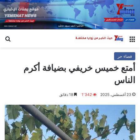
القائمة
بح
فضاء حر
أمتع خميس خريفي بضيافة أكرم
الناس
23 أغسطس، 2025
1٬342
18 دقائق