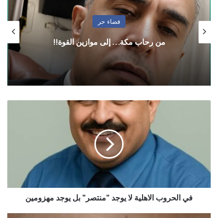
العرض في الرئيسة
بعد 10 أشهر في ثلاجة المستشفى .. وفاء صدام
الباشا المخلافي تُوارى الثرى وسط انتظار ان
تقول العدالة كلمتها
في
الحروب
الاهلية
لا
يوجد
"منتصر"
بل
يوجد
مهزومين
في الحروب الاهلية لا يوجد "منتصر" بل يوجد مهزومين
أعز