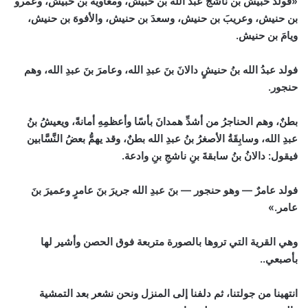
«فولد حبيش بن ناشج عبدَ الله بن حبيش، ومعاويةَ بن حبيش، وعمرو
بن حنيش، وعريبَ بن حنيش، وسعدَ بن حنيش، والأفوهَ بن حنيش،
ويامَ بن حنيش.
فولد عبدُ الله بنُ حنيشٍ دالانَ بنَ عبدِ الله، وعامرَ بنَ عبدِ الله، وهم
حنجور.
بطنٌ، وهم الحناجرُ من أشدِّ همدانَ بأسًا وأعظمِهِ أمانةً، ويعيشُ بنُ
عبدِ الله، وسابِقَةُ الأصغرُ بنُ عبدِ الله بطنٌ، وقد يهمُّ بعضُ النَّسَّابين
فيقول: دالانُ بنُ سابقةَ بنِ ناشجِ بنِ وادعة.
فولد عامرٌ — وهو حنجور — بنَ عبدِ الله جريرَ بنَ عامرٍ وعميرَ بنَ
عامر.»
وهي القرية التي تروها بالصورة متربعة فوق الحصن وأشير لها
بأصبعي..
انتهينا من جولتنا، ثم دلفنا إلى المنزل ونحن نشعر بعد التمشية