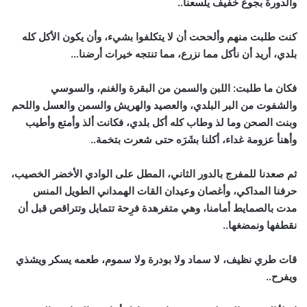
والدورة بجوع خفيف يلسعنا..
كنت طلبت منهم وألححت أن لا يتكلفوا بشيء، وأن يكون الأكل كله
بلدي، أريد أن نأكل مما نزرع، مما تنتجه خيرات أرضنا…
فكان ما طلبت: اللبن والسمن من البقرة والغنم، والسوسي
والشفوت من البر البلدي، والعصيد والهريش والسمن والعسل واللحم
وبنت الصحن وما لذ وطاب كله أكل بلدي، فكانت ألذ وأمتع وأطيب
وأهنأ عزومة غداء، أكلنا بشَرَه حتى شعرت بتخمة..
ثم صعدنا للمفرج بالدور الثاني، المطل على الوادي الأخضر الخصيب،
حرفنا المداكي، وأغصان وعيدان القات الهمداني الطويل المنس
مدت بالصمايط أمامنا، وهي متفرهدة فرِحة تتمايل وتتراقص قبل أن
نقطفها ونمضغها..
قات طري نظيف، لا سماد ولا بودرة ولا سموم، طعمه يسكر ويشذي
ويفرح..