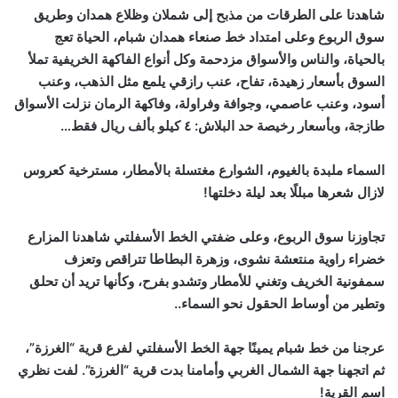
شاهدنا على الطرقات من مذبح إلى شملان وظلاع همدان وطريق
سوق الربوع وعلى امتداد خط صنعاء همدان شبام، الحياة تعج
بالحياة، والناس والأسواق مزدحمة وكل أنواع الفاكهة الخريفية تملأ
السوق بأسعار زهيدة، تفاح، عنب رازقي يلمع مثل الذهب، وعنب
أسود، وعنب عاصمي، وجوافة وفراولة، وفاكهة الرمان نزلت الأسواق
طازجة، وبأسعار رخيصة حد البلاش: ٤ كيلو بألف ريال فقط…
السماء ملبدة بالغيوم، الشوارع مغتسلة بالأمطار، مسترخية كعروس
لازال شعرها مبللًا بعد ليلة دخلتها!
تجاوزنا سوق الربوع، وعلى ضفتي الخط الأسفلتي شاهدنا المزارع
خضراء راوية منتعشة نشوى، وزهرة البطاطا تتراقص وتعزف
سمفونية الخريف وتغني للأمطار وتشدو بفرح، وكأنها تريد أن تحلق
وتطير من أوساط الحقول نحو السماء..
عرجنا من خط شبام يمينًا جهة الخط الأسفلتي لفرع قرية “الغرزة”،
ثم اتجهنا جهة الشمال الغربي وأمامنا بدت قرية “الغرزة”. لفت نظري
اسم القرية!