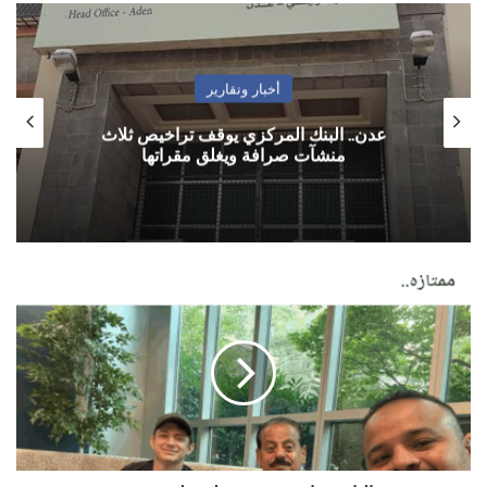
أخبار وتقارير
عدن.. البنك المركزي يوقف تراخيص ثلاث
منشآت صرافة ويغلق مقراتها
النائب
حاشد
يجري
عملية
قلب
مفتوح