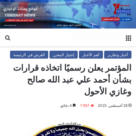
القائمة
بح
أخبار وتقارير
أهم الأخبار
إختيار المحرر
العرض في الرئيسة
المؤتمر يعلن رسميًا اتخاذه قرارات
بشأن أحمد علي عبد الله صالح
وغازي الأحول
28 أغسطس، 2025
1٬657
4 دقائق