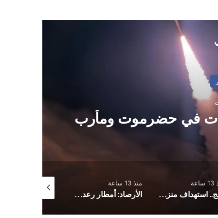
ي
ات في حضرموت ومأرب
ساعة
منذ 13 ساعة
منذ 21 ساعة
لحج.. استهداف منزل برلماني بقنبلة هجومية
الأرصاد: أمطار رعدية مصحوبة بحبات البرد ورياح هابطة