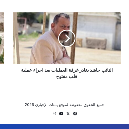
النائب
الأ
حاشد
يتو
يغادر
مزيد
غرفة
من
العمليات
الأ
بعد
الر
اجراء
ويح
عملية
من
قلب
الر
مفتوح
النائب حاشد يغادر غرفة العمليات بعد اجراء عملية
اله
وال
قلب مفتوح
وتس
البَر
جميع الحقوق محفوظة لموقع يمنات الإخباري 2026
‫X
فيسبوك
‫YouTube
انستقرام