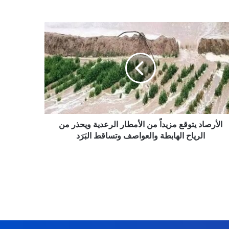
رصاد
قع
اً
مطار
عدية
ذر
ياح
ابطة
الأرصاد يتوقع مزيداً من الأمطار الرعدية ويحذر من
عواصف
الرياح الهابطة والعواصف وتساقط البَرَد
اقط
َد