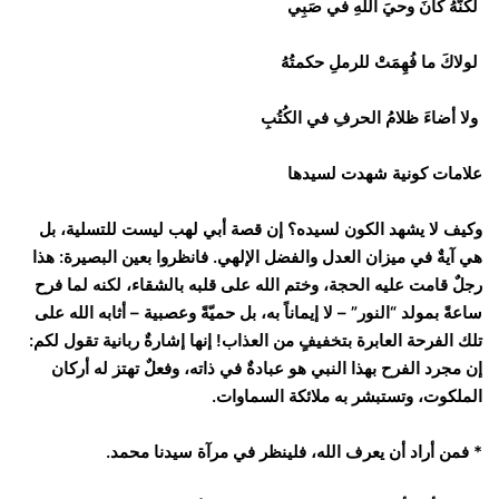
لكنَّهُ كانَ وحيَ اللهِ في صَبِي
لولاكَ ما فُهِمَتْ للرملِ حكمتُهُ
ولا أضاءَ ظلامُ الحرفِ في الكُتُبِ
علامات كونية شهدت لسيدها
وكيف لا يشهد الكون لسيده؟ إن قصة أبي لهب ليست للتسلية، بل
هي آيةٌ في ميزان العدل والفضل الإلهي. فانظروا بعين البصيرة: هذا
رجلٌ قامت عليه الحجة، وختم الله على قلبه بالشقاء، لكنه لما فرح
ساعةً بمولد “النور” – لا إيماناً به، بل حميّةً وعصبية – أثابه الله على
تلك الفرحة العابرة بتخفيفٍ من العذاب! إنها إشارةٌ ربانية تقول لكم:
إن مجرد الفرح بهذا النبي هو عبادةٌ في ذاته، وفعلٌ تهتز له أركان
الملكوت، وتستبشر به ملائكة السماوات.
* فمن أراد أن يعرف الله، فلينظر في مرآة سيدنا محمد.