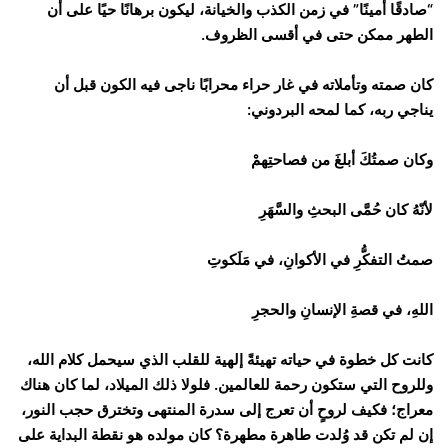
“صادقًا أمينًا” في زمن الكذب والخيانة، ليكون برهانًا حيًا على أن
الطهر ممكن حتى في أقسى الظروف.
كان صمته وتأملاته في غار حراء محرابًا ناجى فيه الكون قبل أن
يناجي ربه، كما لمحه البردوني:
وكان صمتُكَ أبلغَ من فصاحتِهمْ
لأنّهُ كان حُمَّى البحثِ والسَّهَرِ
صمتُ التفكُّرِ في الأكوانِ، في مَلَكوتِ
اللهِ، في قصةِ الإنسانِ والحجرِ
كانت كل خطوة في حياته تهيئةً إلهية للقلب الذي سيحمل كلام الله،
وللروح التي ستكون رحمة للعالمين. فلولا ذلك الميلاد، لما كان هناك
معراج؛ فكيف لروحٍ أن تعرج إلى سدرة المنتهى وتخترق حجب النور،
إن لم تكن قد وُلدت طاهرة مطهرة؟ كان مولده هو نقطة البداية على