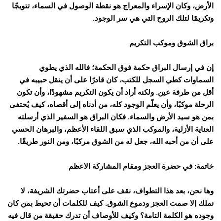
الأرض، وكان الإسراء والمعراج هو نقطة الوصول في السماء، تتويجًا
وتكريمًا لتلك الروح التي هي سر الوجود.
براق الشوق وموكب التكريم
إن في إرسال البراق حكمة فوق الحكمة؛ فالله الذي يطوي
السماوات كطي السجل للكتب، كان قادرًا على أن ينقل حبيبه في
أقل من طرفة عين. ولكنه أراد أن يكون التكريم مشهودًا، وأن تكون
الرحلة موكبًا، وأن يعلّم الوجود كله، من أدناه إلى أقصاه، كيف يُحتفى
بمن هو سيد الأرض والسماء. فكان البراق هو السفير الذي أرسلته
العناية الأزلية، والموكب الذي سبق اللقاء الأعظم، والبرهان الحسي
على أن من أحبه الله، جعل له من الشوق مركبًا، ومن النور طريقًا.
خاتمة: في حضرة العجز ومقام المشاركة الاعظم
وها نحن، بعد هذا التطواف، نقف على أعتاب حضرتك الشريفة، لا
نملك إلا صمت العجز ودموع الشوق. كيف للكلمات أن تحيط بمن كان
وجوده هو الكلمة التامة؟ وكيف للأوصاف أن تدرك حقيقة من قال فيه