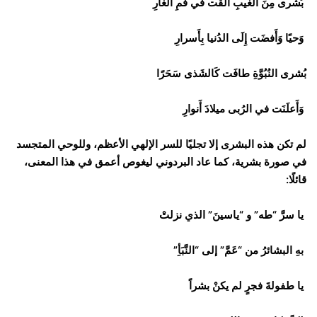
بُشرى مِنَ الغَيبِ أُلقَت في فَمِ الغارِ
وَحيًا وَأَفضَت إِلَى الدُنيا بِأَسرارِ
بُشرى النُبُوَّةِ طافَت كَالشَذى سَحَرًا
وَأَعلَنَت في الرُبى ميلادَ أَنوارِ
لم تكن هذه البشرى إلا تجليًا للسر الإلهي الأعظم، وللوحي المتجسد
في صورة بشرية، كما عاد البردوني ليغوص أعمق في هذا المعنى،
قائلًا:
يا سرَّ “طه” و “ياسينَ” الذي نزلتْ
بهِ البشائرُ من “عَمَّ” إلى “النَّبَأِ”
يا طفولةَ فجرٍ لم يكنْ بشراً