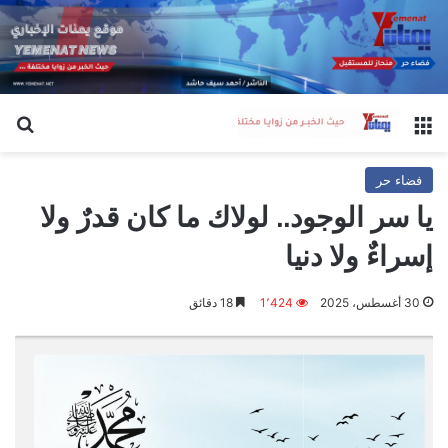
القائمة
بح
فضاء حر
يا سر الوجود.. لولاك ما كان قدرٌ ولا
إسراءٌ ولا دنيا
30 أغسطس، 2025
1٬424
18 دقائق