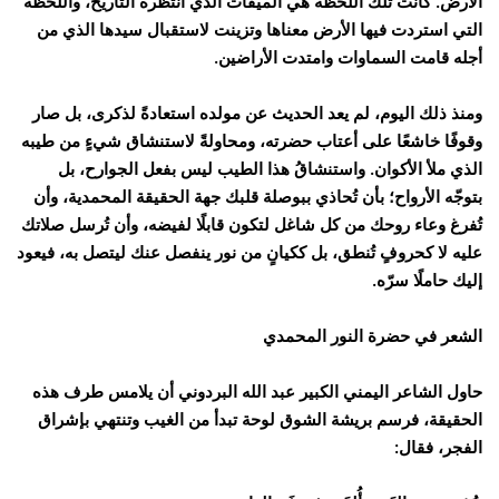
الأرض. كانت تلك اللحظة هي الميقات الذي انتظره التاريخ، واللحظة
التي استردت فيها الأرض معناها وتزينت لاستقبال سيدها الذي من
أجله قامت السماوات وامتدت الأراضين.
ومنذ ذلك اليوم، لم يعد الحديث عن مولده استعادةً لذكرى، بل صار
وقوفًا خاشعًا على أعتاب حضرته، ومحاولةً لاستنشاق شيءٍ من طيبه
الذي ملأ الأكوان. واستنشاقُ هذا الطيب ليس بفعل الجوارح، بل
بتوجّه الأرواح؛ بأن تُحاذي ببوصلة قلبك جهة الحقيقة المحمدية، وأن
تُفرغ وعاء روحك من كل شاغل لتكون قابلًا لفيضه، وأن تُرسل صلاتك
عليه لا كحروفٍ تُنطق، بل ككيانٍ من نور ينفصل عنك ليتصل به، فيعود
إليك حاملًا سرّه.
الشعر في حضرة النور المحمدي
حاول الشاعر اليمني الكبير عبد الله البردوني أن يلامس طرف هذه
الحقيقة، فرسم بريشة الشوق لوحة تبدأ من الغيب وتنتهي بإشراق
الفجر، فقال: