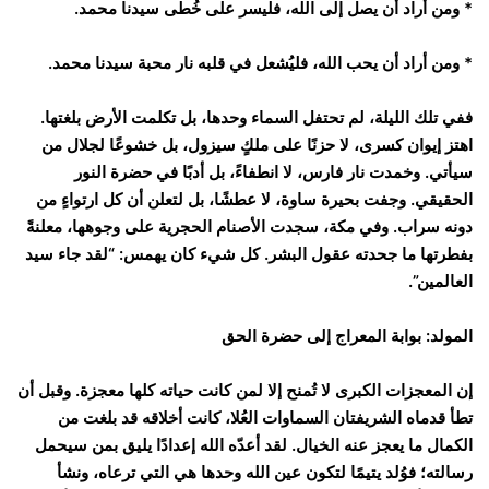
* ومن أراد أن يصل إلى الله، فليسر على خُطى سيدنا محمد.
* ومن أراد أن يحب الله، فليُشعل في قلبه نار محبة سيدنا محمد.
ففي تلك الليلة، لم تحتفل السماء وحدها، بل تكلمت الأرض بلغتها.
اهتز إيوان كسرى، لا حزنًا على ملكٍ سيزول، بل خشوعًا لجلال من
سيأتي. وخمدت نار فارس، لا انطفاءً، بل أدبًا في حضرة النور
الحقيقي. وجفت بحيرة ساوة، لا عطشًا، بل لتعلن أن كل ارتواءٍ من
دونه سراب. وفي مكة، سجدت الأصنام الحجرية على وجوهها، معلنةً
بفطرتها ما جحدته عقول البشر. كل شيء كان يهمس: “لقد جاء سيد
العالمين”.
المولد: بوابة المعراج إلى حضرة الحق
إن المعجزات الكبرى لا تُمنح إلا لمن كانت حياته كلها معجزة. وقبل أن
تطأ قدماه الشريفتان السماوات العُلا، كانت أخلاقه قد بلغت من
الكمال ما يعجز عنه الخيال. لقد أعدّه الله إعدادًا يليق بمن سيحمل
رسالته؛ فوُلد يتيمًا لتكون عين الله وحدها هي التي ترعاه، ونشأ