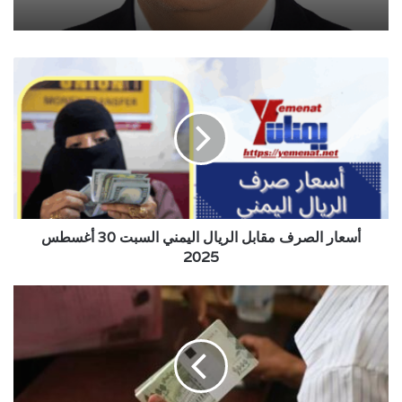
أسعار
الصرف
مقابل
الريال
اليمني
السبت
30
أغسطس
2025
أسعار الصرف مقابل الريال اليمني السبت 30 أغسطس
2025
صنعاء
..
البنك
المركزي
يحدد
موعد