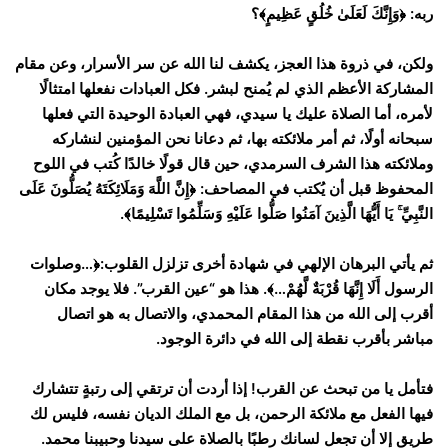
ربه: ﴿وَإِنَّكَ لَعَلَىٰ خُلُقٍ عَظِيمٍ﴾؟
ولكن، في ذروة هذا العجز، يكشف لنا الله عن سر الأسرار، وعن مقام
المشاركة الأعظم الذي لم يُمنح لبشر. فكل العبادات نفعلها امتثالًا
لأمره، أما الصلاة عليك يا سيدي، فهي العبادة الوحيدة التي فعلها
سبحانه أولًا، ثم أمر ملائكته بها، ثم دعانا نحن المؤمنين لنشاركه
وملائكته هذا الشرف السرمدي، حين قال قولًا خالدًا كُتب في اللوح
المحفوظ قبل أن يُكتب في المصاحف: ﴿إِنَّ اللَّهَ وَمَلَائِكَتَهُ يُصَلُّونَ عَلَى
النَّبِيِّ ۚ يَا أَيُّهَا الَّذِينَ آمَنُوا صَلُّوا عَلَيْهِ وَسَلِّمُوا تَسْلِيمًا﴾.
ثم يأتي البرهان الإلهي في شهادة أخرى تزلزل القلوب:﴿…وصلوات
الرسول أَلَا إِنَّهَا قُرْبَةٌ لَّهُمْ…﴾. هذا هو “عين القرب”. فلا يوجد مكان
أقرب إلى الله من هذا المقام المحمدي، والاتصال به هو اتصال
مباشر بأقرب نقطة إلى الله في دائرة الوجود.
فتأمل يا من تبحث عن القرب! إذا أردت أن ترتقي إلى رتبةٍ تتشارك
فيها الفعل مع ملائكة الرحمن، بل مع الملك الديان نفسه، فليس لك
طريق إلا أن تجعل لسانك رطبًا بالصلاة على سيدنا وحبيبنا محمد.