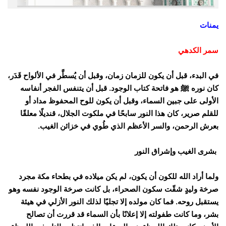
يمنات
سمر الكدهي
في البدء، قبل أن يكون للزمان زمان، وقبل أن يُسطَّر في الألواح قَدَر،
كان نوره ﷺ هو فاتحة كتاب الوجود. قبل أن يتنفس الفجر أنفاسه
الأولى على جبين السماء، وقبل أن يكون للوح المحفوظ مداد أو
للقلم صرير، كان هذا النور سابحًا في ملكوت الجلال، قنديلًا معلقًا
بعرش الرحمن، والسر الأعظم الذي طُوي في خزائن الغيب.
بشرى الغيب وإشراق النور
ولما أراد الله للكون أن يكون، لم يكن ميلاده في بطحاء مكة مجرد
صرخة وليدٍ شقّت سكون الصحراء، بل كانت صرخة الوجود نفسه وهو
يستقبل روحه. فما كان مولده إلا تجليًا لذلك النور الأزلي في هيئة
بشر، وما كانت طفولته إلا إعلانًا بأن السماء قد قررت أن تصالح