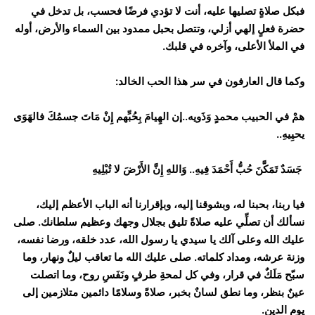
فبكل صلاةٍ تصليها عليه، أنت لا تؤدي فرضًا فحسب، بل تدخل في
حضرة فعلٍ إلهي أزلي، وتتصل بحبل ممدود بين السماء والأرض، أوله
في الملأ الأعلى، وآخره في قلبك.
وكما قال العارفون في سر هذا الحب الخالد:
همْ في الحبيب محمدٍ وَذَويه..إن الهِيامَ بِحُبِّهم إِنْ مَاتَ جسمُكَ فالهَوَى
يحيِيهِ..
جَسَدٌ تَمَكَّنَ حُبُّ أَحْمَدَ فِيهِ.. وَاللهِ إِنَّ الأَرْضَ لا تُبْلِيهِ
فيا ربنا، بحبنا له، وبشوقنا إليه، وبإقرارنا أنه الباب الأعظم إليك،
نسألك أن تصلِّي عليه صلاةً تليق بجلال وجهك وعظيم سلطانك. صلى
عليك الله وعلى آلك يا سيدي يا رسول الله، عدد خلقه، ورضا نفسه،
وزنة عرشه، ومداد كلماته. صلى عليك الله ما تعاقب ليلٌ ونهار، وما
سبّح مَلَكٌ في قرار، وفي كل لمحةِ طرفٍ ونَفَسِ روح، وما اتصلت
عينٌ بنظر، وما نطق لسانٌ بخبر، صلاةً وسلامًا دائمين متلازمين إلى
يوم الدين.