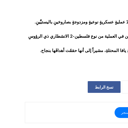
وأوضح المتحدث العسكري يحيى سريع أن أحد الصاروخين المستخدمين في العملية من نوع فلسطين-2 الانشطاري ذي الرؤوسِ
يافا المحتلةِ، مشيراً إلى أنها حققَت أهدافَها بنجاح.
نسخ الرابط
نجر