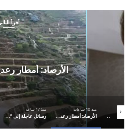
أقرأ التال
أخبار وتقارير
منذ 10 ساعات
الأرصاد: أمطار رعدية مصحوبة 
منذ 10 ساعات
منذ 17 ساعة
منذ 19 
لحج.. استهداف منزل برلماني بقنبلة هجومية
الأرصاد: أمطار رعدية مصحوبة بحبات البرد ورياح هابطة
رسائل عاجلة إلى “شرعية القتل الصامت”