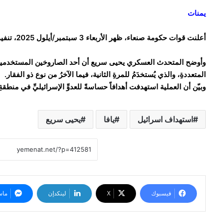
يمنات
أعلنت قوات حكومة صنعاء، ظهر الأربعاء 3 سبتمبر/أيلول 2025، تنفيذَ عمليةٍ عسكريةٍ نوعيةٍ ومزدوجةٍ بصاروخينِ باليستيَّينِ.
المتعددةِ، والذي يُستخدَمُ للمرةِ الثانية، فيما الآخرُ من نوع ذو الفقار.
وبيّن أن العملية استهدفت أهدافاً حساسةً للعدوِّ الإسرائيليِّ في منطقةِ 
استهداف اسرائيل
يافا
يحيى سريع
فيسبوك
‫X
لينكدإن
ماس