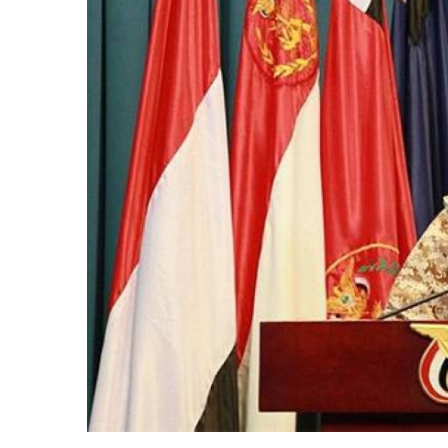
مركزي يوقف تراخيص ثلاث
يغلق مقراتها